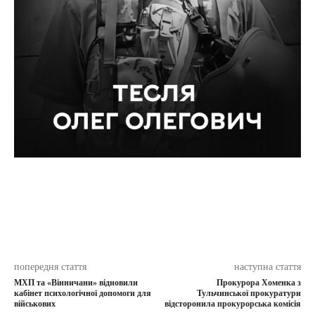
попередня стаття
наступна стаття
МХП та «Вінничани» відновили
Прокурора Хоменка з
кабінет психологічної допомоги для
Тульчинської прокуратури
військових
відсторонила прокурорська комісія