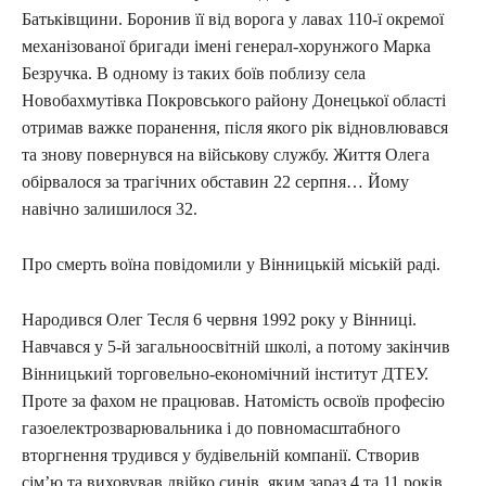
Батьківщини. Боронив її від ворога у лавах 110-ї окремої
механізованої бригади імені генерал-хорунжого Марка
Безручка. В одному із таких боїв поблизу села
Новобахмутівка Покровського району Донецької області
отримав важке поранення, після якого рік відновлювався
та знову повернувся на військову службу. Життя Олега
обірвалося за трагічних обставин 22 серпня… Йому
навічно залишилося 32.
Про смерть воїна повідомили у Вінницькій міській раді.
Народився Олег Тесля 6 червня 1992 року у Вінниці.
Навчався у 5-й загальноосвітній школі, а потому закінчив
Вінницький торговельно-економічний інститут ДТЕУ.
Проте за фахом не працював. Натомість освоїв професію
газоелектрозварювальника і до повномасштабного
вторгнення трудився у будівельній компанії. Створив
сім’ю та виховував двійко синів, яким зараз 4 та 11 років.