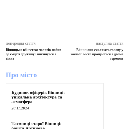
попередня стаття
наступна стаття
Вінницьке вбивство: чоловік побив
Вінничани схиляють голову у
до смерті дружину і викинувся з
жалобі: місто прощається з двома
вікна
героями
Про місто
Будинок офіцерів Вінниці:
унікальна архітектура та
атмосфера
28.11.2024
Таємниці старої Вінниці:
башта Артинова