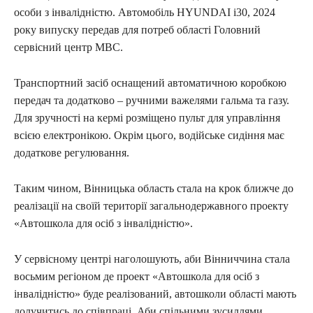
особи з інвалідністю. Автомобіль HYUNDAI i30, 2024
року випуску передав для потреб області Головний
сервісний центр МВС.
Транспортний засіб оснащений автоматичною коробкою
передач та додатково – ручними важелями гальма та газу.
Для зручності на кермі розміщено пульт для управління
всією електронікою. Окрім цього, водійське сидіння має
додаткове регулювання.
Таким чином, Вінницька область стала на крок ближче до
реалізації на своїй території загальнодержавного проекту
«Автошкола для осіб з інвалідністю».
У сервісному центрі наголошують, аби Вінниччина стала
восьмим регіоном де проект «Автошкола для осіб з
інвалідністю» буде реалізований, автошколи області мають
долучитись до співпраці. Аби спільними зусиллями