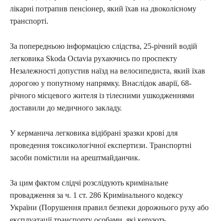
лікарні потрапив пенсіонер, який їхав на двоколісному
транспорті.
За попередньою інформацією слідства, 25-річний водій
легковика Skoda Octavia рухаючись по проспекту
Незалежності допустив наїзд на велосипедиста, який їхав
дорогою у попутному напрямку. Внаслідок аварії, 68-
річного місцевого жителя із тілесними ушкодженнями
доставили до медичного закладу.
У керманича легковика відібрані зразки крові для
проведення токсикологічної експертизи. Транспортні
засоби помістили на арештмайданчик.
За цим фактом слідчі розслідують кримінальне
провадження за ч. 1 ст. 286 Кримінального кодексу
України (Порушення правил безпеки дорожнього руху або
експлуатації транспорту особами, які керують