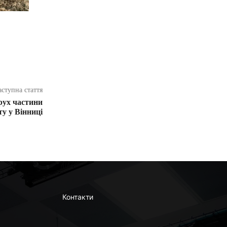
аступна стаття
рух частини
у у Вінниці
Контакти