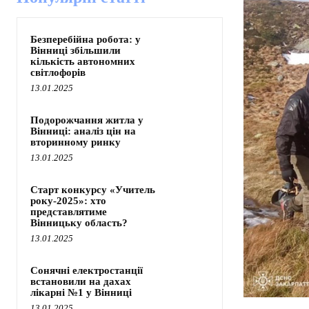
Безперебійна робота: у
Вінниці збільшили
кількість автономних
світлофорів
13.01.2025
Подорожчання житла у
Вінниці: аналіз цін на
вторинному ринку
13.01.2025
Старт конкурсу «Учитель
року-2025»: хто
представлятиме
Вінницьку область?
13.01.2025
Сонячні електростанції
встановили на дахах
лікарні №1 у Вінниці
13.01.2025