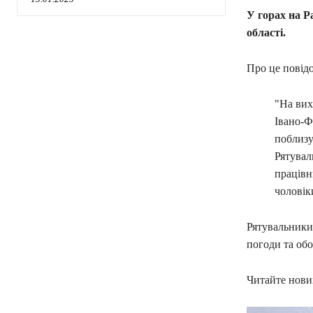
У горах на Р
області.
Про це повід
"На вих
Івано-Ф
поблизу
Рятувал
працівн
чоловік
Рятувальники 
погоди та обо
Читайте новин