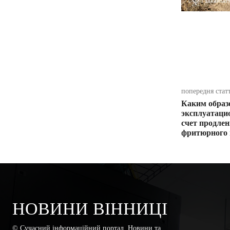
поділіть
попередня стат
Каким образ
эксплуатаци
счет продле
фритюрного 
НОВИНИ ВІННИЦІ
© Сучасний інформаційний портал. Новини та