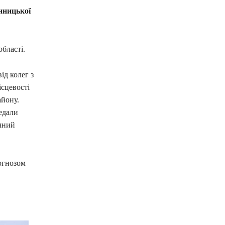
інницької
області.
ід колег з
ісцевості
айону.
едали
ічний
огнозом