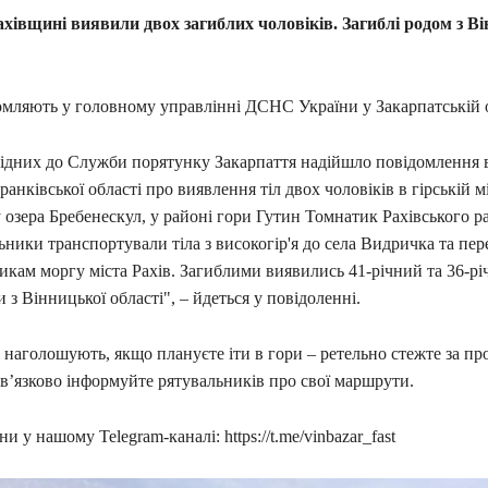
ахівщині виявили двох загиблих чоловіків. Загиблі родом з В
омляють у головному управлінні ДСНС України у Закарпатській 
ідних до Служби порятунку Закарпаття надійшло повідомлення в
ранківської області про виявлення тіл двох чоловіків в гірській м
 озера Бребенескул, у районі гори Гутин Томнатик Рахівського р
ьники транспортували тіла з високогір'я до села Видричка та пер
икам моргу міста Рахів. Загиблими виявились 41-річний та 36-р
и з Вінницької області", – йдеться у повідоленні.
наголошують, якщо плануєте іти в гори – ретельно стежте за пр
в’язково інформуйте рятувальників про свої маршрути.
и у нашому Telegram-каналі: https://t.me/vinbazar_fast