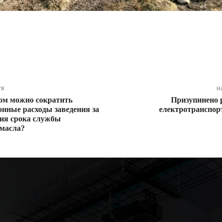
ся
тя
н
ом можно сократить
Призупинено 
онные расходы заведения за
електротранспорт
ния срока службы
масла?