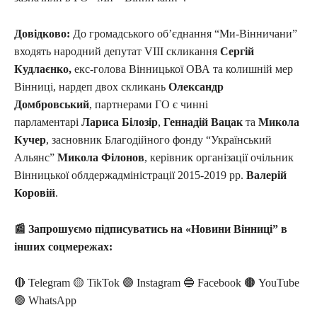
Довідково:
До громадського об’єднання “Ми-Вінничани”
входять народний депутат VIII скликання
Сергій
Кудлаєнко,
екс-голова Вінницької ОВА та колишній мер
Вінниці, нардеп двох скликань
Олександр
Домбровський
, партнерами ГО є чинні
парламентарі
Лариса Білозір
,
Геннадій Вацак
та
Микола
Кучер
, засновник Благодійного фонду “Український
Альянс”
Микола Філонов
, керівник організації очільник
Вінницької облдержадміністрації 2015-2019 рр.
Валерій
Коровій
.
📰
Запрошуємо підписуватись на «Новини Вінниці” в
інших соцмережах:
🔴 Telegram 🟡 TikTok 🟣 Instagram 🔵 Facebook 🟤 YouTube
🟢 WhatsApp