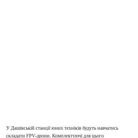
У Дашівській станції юних техніків будуть навчатись
складати FPV-дрони. Комплектуючі для цього