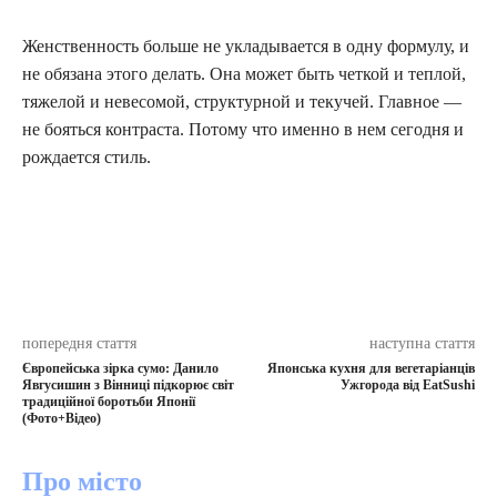
Женственность больше не укладывается в одну формулу, и
не обязана этого делать. Она может быть четкой и теплой,
тяжелой и невесомой, структурной и текучей. Главное —
не бояться контраста. Потому что именно в нем сегодня и
рождается стиль.
попередня стаття
наступна стаття
Європейська зірка сумо: Данило
Японська кухня для вегетаріанців
Явгусишин з Вінниці підкорює світ
Ужгорода від EatSushi
традиційної боротьби Японії
(Фото+Відео)
Про місто