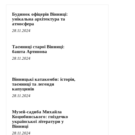
Будинок офіцерів Вінниці:
унікальна архітектура та
атмосфера
28.11.2024
Таємниці старої Вінниці:
башта Артинова
28.11.2024
Вінницькі катакомби: історія,
таємниці та легенди
капуцинів
28.11.2024
Музей-садиба Михайла
Коцюбинського: гніздечко
української літератури у
Вінниці
28.11.2024