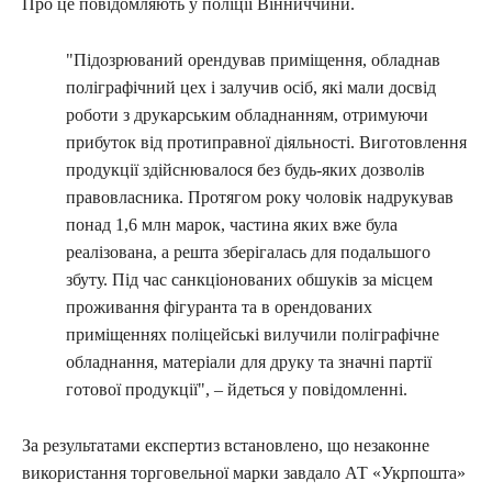
Про це повідомляють у поліції Вінниччини.
"Підозрюваний орендував приміщення, обладнав
поліграфічний цех і залучив осіб, які мали досвід
роботи з друкарським обладнанням, отримуючи
прибуток від протиправної діяльності. Виготовлення
продукції здійснювалося без будь-яких дозволів
правовласника. Протягом року чоловік надрукував
понад 1,6 млн марок, частина яких вже була
реалізована, а решта зберігалась для подальшого
збуту. Під час санкціонованих обшуків за місцем
проживання фігуранта та в орендованих
приміщеннях поліцейські вилучили поліграфічне
обладнання, матеріали для друку та значні партії
готової продукції", – йдеться у повідомленні.
За результатами експертиз встановлено, що незаконне
використання торговельної марки завдало АТ «Укрпошта»