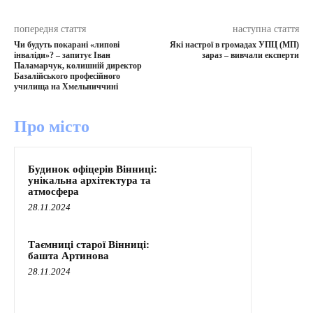
попередня стаття
наступна стаття
Чи будуть покарані «липові
Які настрої в громадах УПЦ (МП)
інваліди»? – запитує Іван
зараз – вивчали експерти
Паламарчук, колишній директор
Базалійського професійного
училища на Хмельниччині
Про місто
Будинок офіцерів Вінниці:
унікальна архітектура та
атмосфера
28.11.2024
Таємниці старої Вінниці:
башта Артинова
28.11.2024