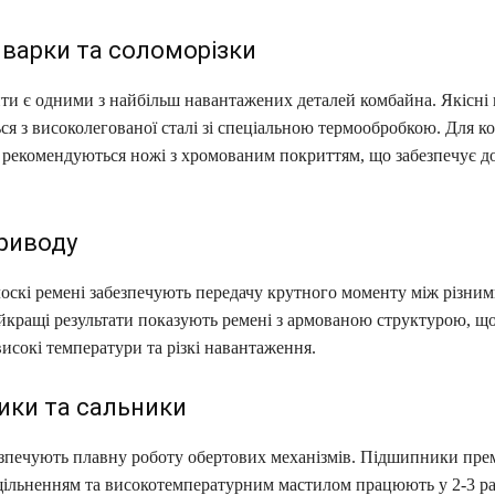
варки та соломорізки
нти є одними з найбільш навантажених деталей комбайна. Якісні
я з високолегованої сталі зі спеціальною термообробкою. Для к
рекомендуються ножі з хромованим покриттям, що забезпечує д
.
риводу
лоскі ремені забезпечують передачу крутного моменту між різни
йкращі результати показують ремені з армованою структурою, щ
сокі температури та різкі навантаження.
ики та сальники
езпечують плавну роботу обертових механізмів. Підшипники прем
ільненням та високотемпературним мастилом працюють у 2-3 р