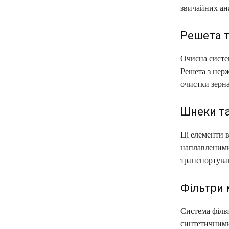
звичайних ана
Решета т
Очисна систем
Решета з нерж
очистки зерна
Шнеки та
Ці елементи 
наплавленими
транспортува
Фільтри 
Система фільт
синтетичними