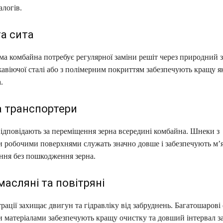
логів.
а сита
а комбайна потребує регулярної заміни решіт через природний з
авіючої сталі або з полімерним покриттям забезпечують кращу як
.
 транспортери
відповідають за переміщення зерна всередині комбайна. Шнеки з
 робочими поверхнями служать значно довше і забезпечують м’
ння без пошкодження зерна.
масляні та повітряні
рації захищає двигун та гідравліку від забруднень. Багатошарові 
 матеріалами забезпечують кращу очистку та довший інтервал з