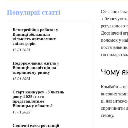
Популярні статті
Сучасне сіль
забезпечують
регулярного т
Безперебійна робота: у
Досвідчені аг
Вінниці збільшили
кількість автономних
поломок у на
світлофорів
постачальника
13.01.2025
господарства.
Подорожчання житла у
Вінниці: аналіз цін на
Чому я
вторинному ринку
13.01.2025
Комбайн – це 
Старт конкурсу «Учитель
високих темпе
року-2025»: хто
ці навантажен
представлятиме
Вінницьку область?
спричинити л
13.01.2025
сезону.
Сонячні електростанції