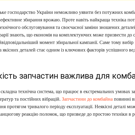
ське господарство України неможливо уявити без потужних комба
 ефективне збирання врожаю. Проте навіть найкраща техніка пот
ехнічного обслуговування та своєчасної заміни зношених детале
рарії знають, що економія на комплектуючих може призвести до 
йвідповідальніший момент збиральної кампанії. Саме тому вибір
 якісних деталей стає одним із ключових факторів успішного ве
кість запчастин важлива для комба
складна технічна система, що працює в екстремальних умовах за
ратур та постійних вібрацій.
Запчастини до комбайна
повинні 
ня протягом тривалого періоду експлуатації. Неякісні деталі мо
анцюгову реакцію поломок, що призведе до простою техніки в р