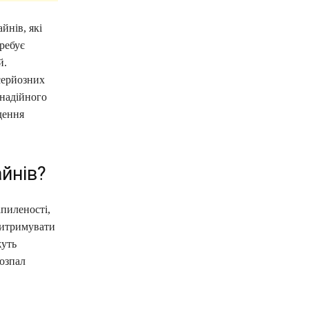
йнів, які
ребує
й.
серйозних
 надійного
дення
йнів?
пиленості,
витримувати
жуть
озпал