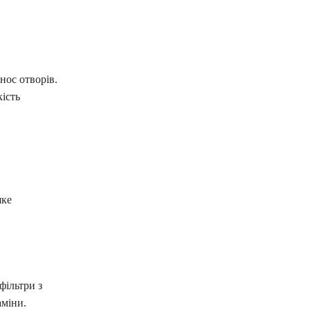
нос отворів.
ість
яке
фільтри з
аміни.