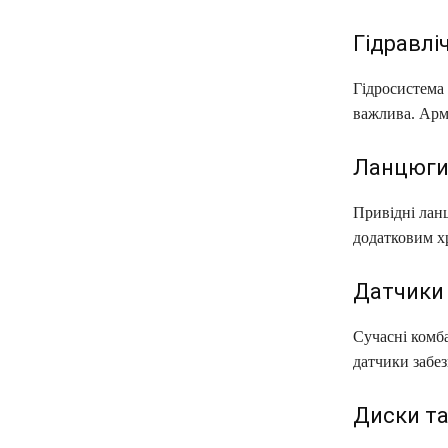
Гідравлі
Гідросистема
важлива. Арм
Ланцюги 
Привідні лан
додатковим х
Датчики 
Сучасні комб
датчики забез
Диски та