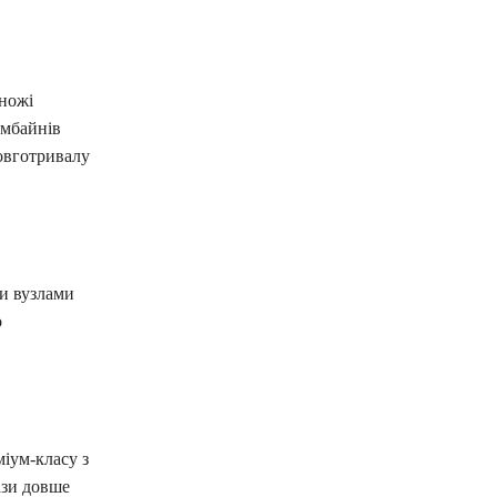
 ножі
омбайнів
овготривалу
ми вузлами
о
іум-класу з
ази довше