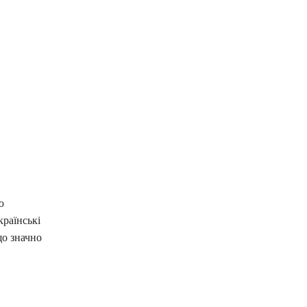
ю
країнські
що значно