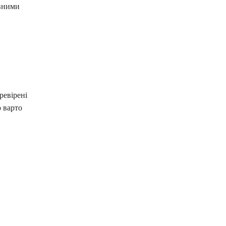
авними
ревірені
о варто