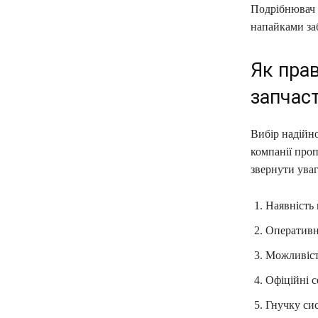
Подрібнювач 
напайками за
Як пра
запчас
Вибір надійно
компанії проп
звернути уваг
Наявність 
Оперативні
Можливість
Офіційні с
Гнучку сис