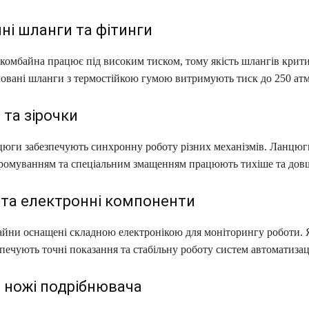
чні шланги та фітинги
 комбайна працює під високим тиском, тому якість шлангів крит
овані шланги з термостійкою гумою витримують тиск до 250 ат
та зірочки
цюги забезпечують синхронну роботу різних механізмів. Ланцюг
ромуванням та спеціальним змащенням працюють тихіше та дов
та електронні компоненти
айни оснащені складною електронікою для моніторингу роботи. 
печують точні показання та стабільну роботу систем автоматизаці
 ножі подрібнювача