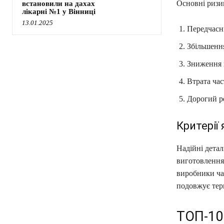
Основні ризи
встановили на дахах
лікарні №1 у Вінниці
13.01.2025
Передчасни
Збільшення
Зниження 
Втрата час
Дорогий р
Критерії
Надійні детал
виготовлення 
виробники час
подовжує тер
ТОП-10