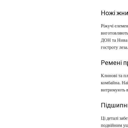
Ножі жни
Ріжучі елеме
виготовляютьс
ДОН та Нива 
гостроту леза
Ремені п
Клинові та п
комбайна. На
витримують ви
Підшипн
Ці деталі заб
подвійним ущ