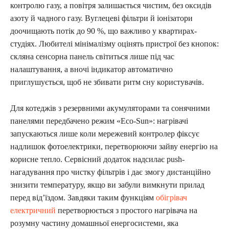
контролю газу, а повітря залишається чистим, без оксидів
азоту й чадного газу. Вуглецеві фільтри й іонізатори
доочищають потік до 90 %, що важливо у квартирах-
студіях. Любителі мінімалізму оцінять пристрої без кнопок:
скляна сенсорна панель світиться лише під час
налаштування, а вночі індикатор автоматично
приглушується, щоб не збивати ритм сну користувачів.
Для котеджів з резервними акумуляторами та сонячними
панелями передбачено режим «Eco-Sun»: нагрівачі
запускаються лише коли мережевий контролер фіксує
надлишок фотоелектрики, перетворюючи зайву енергію на
корисне тепло. Сервісний додаток надсилає push-
нагадування про чистку фільтрів і дає змогу дистанційно
знизити температуру, якщо ви забули вимкнути прилад
перед відʼїздом. Завдяки таким функціям
обігрівач
електричний
перетворюється з простого нагрівача на
розумну частину домашньої енергосистеми, яка