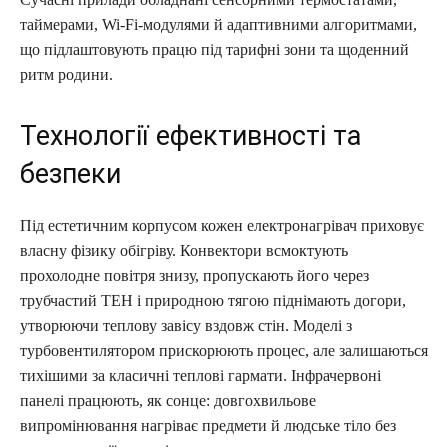
таймерами, Wi-Fi-модулями й адаптивними алгоритмами,
що підлаштовують працю під тарифні зони та щоденний
ритм родини.
Технології ефективності та
безпеки
Під естетичним корпусом кожен електронагрівач приховує
власну фізику обігріву. Конвектори всмоктують
прохолодне повітря знизу, пропускають його через
трубчастий ТЕН і природною тягою піднімають догори,
утворюючи теплову завісу вздовж стін. Моделі з
турбовентилятором прискорюють процес, але залишаються
тихішими за класичні теплові гармати. Інфрачервоні
панелі працюють, як сонце: довгохвильове
випромінювання нагріває предмети й людське тіло без