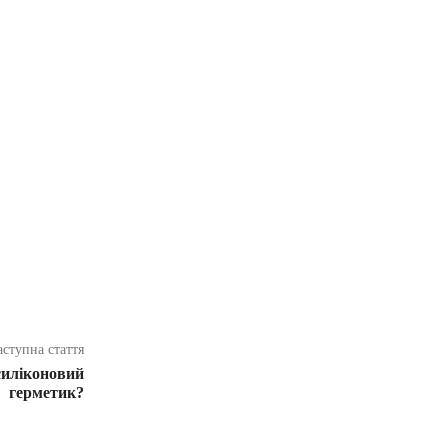
аступна стаття
силіконовий
герметик?