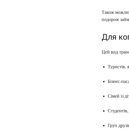
Також можлив
подорож займ
Для ког
Цей вид транс
Туристів, 
Бізнес-пас
Сімей із д
Студентів
Груп друзі