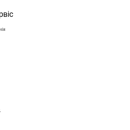
рвіс
нія
.