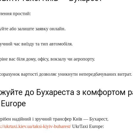
лення простий:
йте або залиште заявку онлайн.
учний час виїзду та тип автомобіля.
ріне вас біля дому, офісу, вокзалу чи аеропорту.
озрахунок вартості дозволяє уникнути непередбачуваних витрат.
жуйте до Бухареста з комфортом р
 Europe
рібен надійний і зручний трансфер Київ — Бухарест,
s://ukrtaxi.kiev.ua/taksi-kiyiv-buharest/
UkrTaxi Europe: