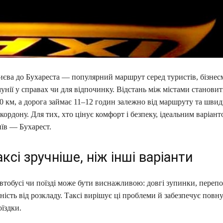
єва до Бухареста — популярний маршрут серед туристів, бізнесм
мунії у справах чи для відпочинку. Відстань між містами становит
 км, а дорога займає 11–12 годин залежно від маршруту та швид
ордону. Для тих, хто цінує комфорт і безпеку, ідеальним варіант
иїв — Бухарест.
ксі зручніше, ніж інші варіанти
втобусі чи поїзді може бути виснажливою: довгі зупинки, перепо
ність від розкладу. Таксі вирішує ці проблеми й забезпечує повн
їздки.