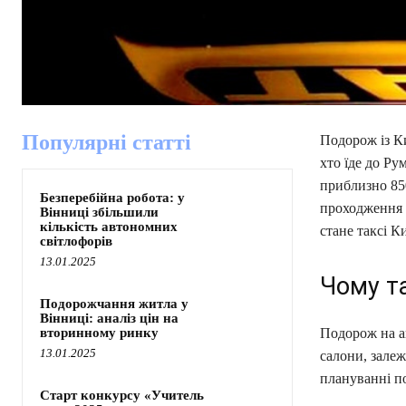
Популярні статті
Подорож із Ки
хто їде до Ру
приблизно 850
Безперебійна робота: у
проходження к
Вінниці збільшили
кількість автономних
стане таксі К
світлофорів
13.01.2025
Чому та
Подорожчання житла у
Вінниці: аналіз цін на
вторинному ринку
Подорож на а
13.01.2025
салони, залеж
плануванні по
Старт конкурсу «Учитель