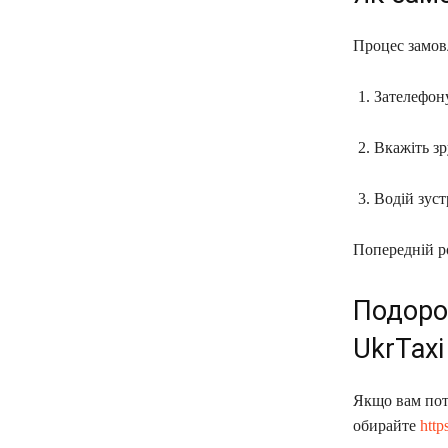
Процес замов
Зателефону
Вкажіть зр
Водій зуст
Попередній р
Подоро
UkrTaxi
Якщо вам пот
обирайте
http