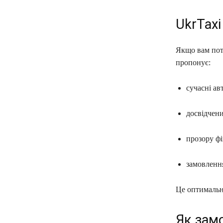
UkrTaxi
Якщо вам потр
пропонує:
сучасні ав
досвідчени
прозору фі
замовлення
Це оптимальни
Як замо