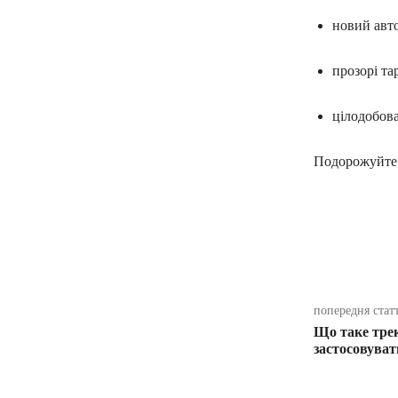
новий авто
прозорі та
цілодобова
Подорожуйте 
поділіть
попередня стат
Що таке трек
застосовуват