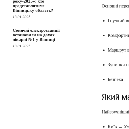
року-2025»: хто
представлятиме
Основні перев
Вінницьку область?
13.01.2025
Гнучкий ви
Сонячні електростанції
встановили на дахах
Комфортні 
лікарні №1 у Вінниці
13.01.2025
Маршрут ві
Зупинки н
Безпека — 
Який м
Найзручніший 
Київ → Ум