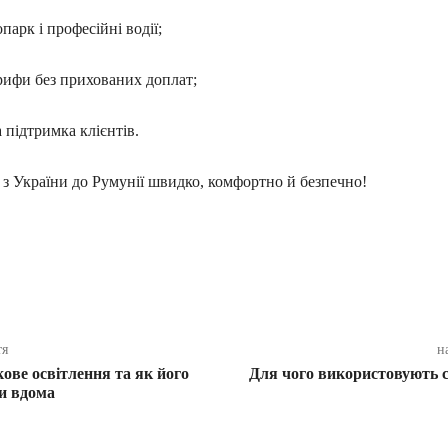
парк і професійні водії;
рифи без прихованих доплат;
 підтримка клієнтів.
з України до Румунії швидко, комфортно й безпечно!
ся
тя
н
ове освітлення та як його
Для чого використовують 
и вдома