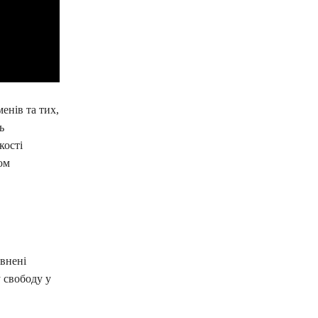
енів та тих,
ь
кості
ом
внені
у свободу у