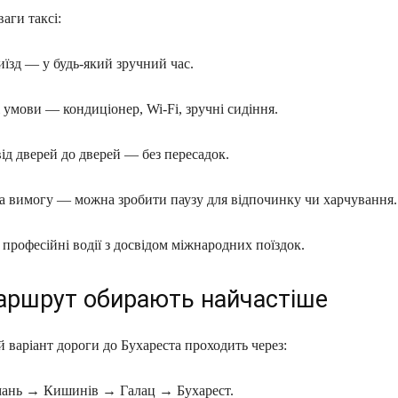
аги таксі:
їзд — у будь-який зручний час.
умови — кондиціонер, Wi-Fi, зручні сидіння.
д дверей до дверей — без пересадок.
а вимогу — можна зробити паузу для відпочинку чи харчування.
професійні водії з досвідом міжнародних поїздок.
аршрут обирають найчастіше
варіант дороги до Бухареста проходить через:
ань → Кишинів → Галац → Бухарест.