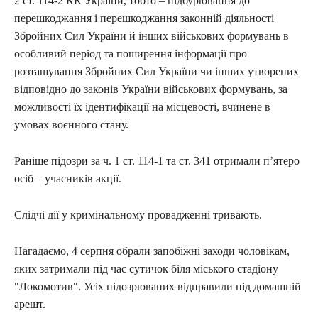
2 ст. 114-2 КК України, тобто – підбурювання до
перешкоджання і перешкоджання законній діяльності
Збройних Сил України й інших військових формувань в
особливий період та поширення інформації про
розташування Збройних Сил України чи інших утворених
відповідно до законів України військових формувань, за
можливості їх ідентифікації на місцевості, вчинене в
умовах воєнного стану.
Раніше підозри за ч. 1 ст. 114-1 та ст. 341 отримали п’ятеро
осіб – учасників акції.
Слідчі дії у кримінальному провадженні тривають.
Нагадаємо, 4 серпня обрали запобіжні заходи чоловікам,
яких затримали під час сутичок біля міського стадіону
"Локомотив". Усіх підозрюваних відправили під домашній
арешт.