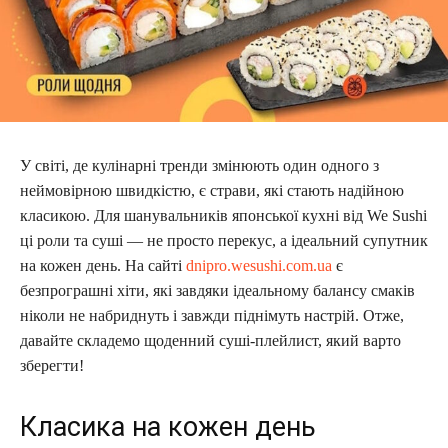
У світі, де кулінарні тренди змінюють один одного з
неймовірною швидкістю, є страви, які стають надійною
класикою. Для шанувальників японської кухні від We Sushi
ці роли та суші — не просто перекус, а ідеальний супутник
на кожен день. На сайті
dnipro.wesushi.com.ua
є
безпрограшні хіти, які завдяки ідеальному балансу смаків
ніколи не набриднуть і завжди піднімуть настрій. Отже,
давайте складемо щоденний суші-плейлист, який варто
зберегти!
Класика на кожен день