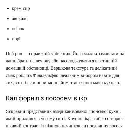
крем-сир
авокадо
огірок
норі
Цей рол — справжній універсал. Його можна замовляти на
ланч, брати на вечірку або насолоджуватися в затишній
домашній обстановці. Вершкова текстура та делікатний
смак роблять Філадельфію ідеальним вибором навіть для
тих, хто тільки починає знайомство з японською кухнею.
Каліфорнія з лососем в ікрі
Яскравий представник американізованої японської кухні,
який прижився в усьому світі. Хрустка ікра тобіко створює
цікавий контраст із ніжною начинкою, а поєднання лосося