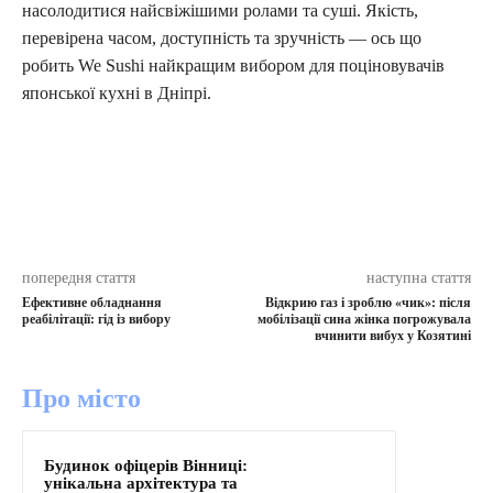
насолодитися найсвіжішими ролами та суші. Якість,
перевірена часом, доступність та зручність — ось що
робить We Sushi найкращим вибором для поціновувачів
японської кухні в Дніпрі.
попередня стаття
наступна стаття
Ефективне обладнання
Відкрию газ і зроблю «чик»: після
реабілітації: гід із вибору
мобілізації сина жінка погрожувала
вчинити вибух у Козятині
Про місто
Будинок офіцерів Вінниці:
унікальна архітектура та