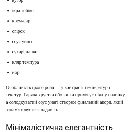
вугор
ікра тобіко
крем-сир
огірок
соус унагі
сухарі панко
кляр темпура
норі
Особливість цього рола — у контрасті температур і
текстур. Гаряча хрустка оболонка приховує ніжну начинку,
а солодкуватий соус унагі створює фінальний акорд, який
запам'ятовується надовго.
Мінімалістична елегантність