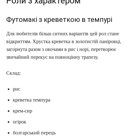
Роли з характером
Футомакі з креветкою в темпурі
Для любителів більш ситних варіантів цей рол стане
відкриттям. Хрустка креветка в золотистій паніровці,
загорнута разом з овочами в рис і норі, перетворює
звичайний перекус на повноцінну трапезу.
Склад:
рис
креветка темпура
крем-сир
огірок
болгарський перець