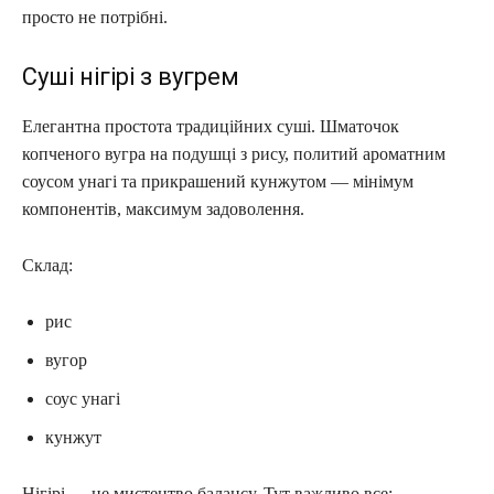
просто не потрібні.
Суші нігірі з вугрем
Елегантна простота традиційних суші. Шматочок
копченого вугра на подушці з рису, политий ароматним
соусом унагі та прикрашений кунжутом — мінімум
компонентів, максимум задоволення.
Склад:
рис
вугор
соус унагі
кунжут
Нігірі — це мистецтво балансу. Тут важливо все: