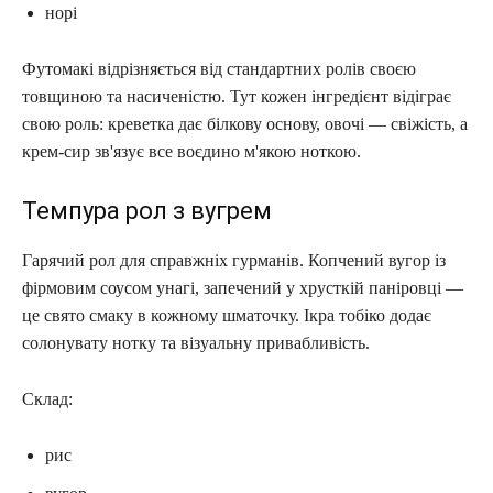
норі
Футомакі відрізняється від стандартних ролів своєю
товщиною та насиченістю. Тут кожен інгредієнт відіграє
свою роль: креветка дає білкову основу, овочі — свіжість, а
крем-сир зв'язує все воєдино м'якою ноткою.
Темпура рол з вугрем
Гарячий рол для справжніх гурманів. Копчений вугор із
фірмовим соусом унагі, запечений у хрусткій паніровці —
це свято смаку в кожному шматочку. Ікра тобіко додає
солонувату нотку та візуальну привабливість.
Склад:
рис