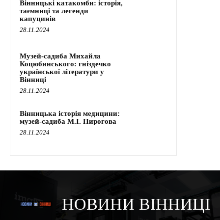
Вінницькі катакомби: історія,
таємниці та легенди
капуцинів
28.11.2024
Музей-садиба Михайла
Коцюбинського: гніздечко
української літератури у
Вінниці
28.11.2024
Вінницька історія медицини:
музей-садиба М.І. Пирогова
28.11.2024
НОВИНИ ВІННИЦІ