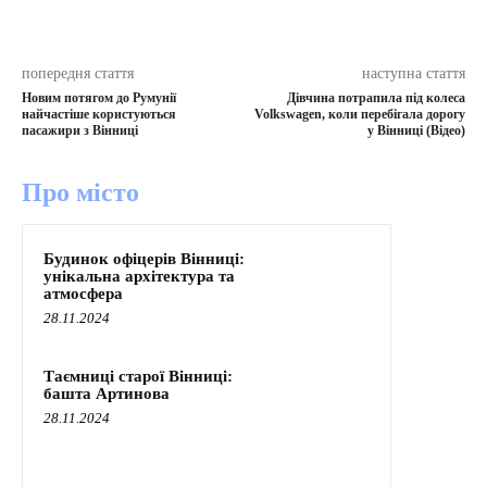
попередня стаття
наступна стаття
Новим потягом до Румунії
Дівчина потрапила під колеса
найчастіше користуються
Volkswagen, коли перебігала дорогу
пасажири з Вінниці
у Вінниці (Відео)
Про місто
Будинок офіцерів Вінниці:
унікальна архітектура та
атмосфера
28.11.2024
Таємниці старої Вінниці:
башта Артинова
28.11.2024