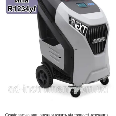
Сервіс автокондиціонера залежить від точності дозування,