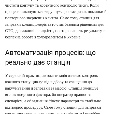
чистоти контуру та коректного контролю тиску. Коли
процеси виконуються «вручну», зростає ризик помилки й
повторного звернення клієнта. Саме тому станція для
заправки кондиціонерів авто стає базовим рішенням для
СТО, де важливі швидкість, повторюваність результату та
безпечна робота з холодоагентом в Україна.
Автоматизація процесів: що
реально дає станція
У сервісній практиці автоматизація означає контроль
кожного етапу циклу: від відбору та очищення до
вакуумування й заправки за масою. Станція зменшує
вплив людського фактора, бо оператор працює за
сценарієм, а обладнання фіксує параметри та стабільно
відтворює процедуру. Саме тому станция для заправки
кондиционеров доречна там, де є потік авто і потрібен