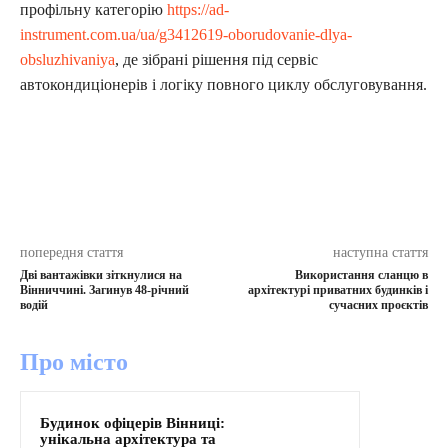
профільну категорію
https://ad-
instrument.com.ua/ua/g3412619-oborudovanie-dlya-
obsluzhivaniya
, де зібрані рішення під сервіс
автокондиціонерів і логіку повного циклу обслуговування.
попередня стаття
наступна стаття
Дві вантажівки зіткнулися на
Використання сланцю в
Вінниччині. Загинув 48-річний
архітектурі приватних будинків і
водій
сучасних проєктів
Про місто
Будинок офіцерів Вінниці:
унікальна архітектура та