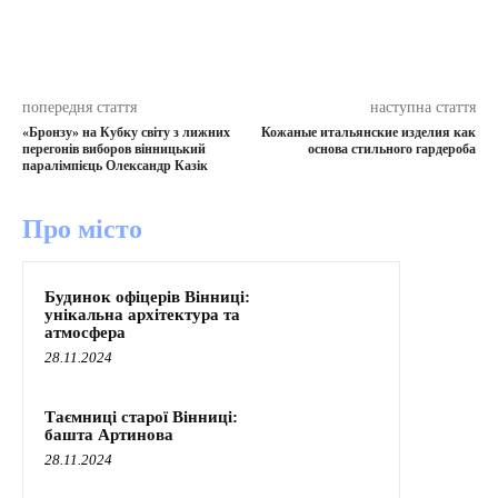
попередня стаття
наступна стаття
«Бронзу» на Кубку світу з лижних
Кожаные итальянские изделия как
перегонів виборов вінницький
основа стильного гардероба
паралімпієць Олександр Казік
Про місто
Будинок офіцерів Вінниці:
унікальна архітектура та
атмосфера
28.11.2024
Таємниці старої Вінниці:
башта Артинова
28.11.2024