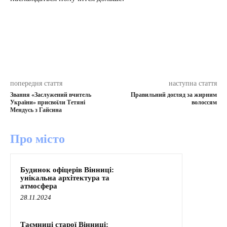
попередня стаття
наступна стаття
Звання «Заслужений вчитель
Правильний догляд за жирним
України» присвоїли Тетяні
волоссям
Мендусь з Гайсина
Про місто
Будинок офіцерів Вінниці:
унікальна архітектура та
атмосфера
28.11.2024
Таємниці старої Вінниці: