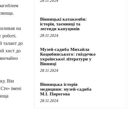
28.11.2024
загиблим
довища.
Вінницькі катакомби:
історія, таємниці та
виливав на
легенди капуцинів
28.11.2024
 роботі.
й талант до
Музей-садиба Михайла
ий хист до
Коцюбинського: гніздечко
дзвичайно
української літератури у
Вінниці
28.11.2024
ку. Він
Вінницька історія
Січ» імені
медицини: музей-садиба
М.І. Пирогова
лища
28.11.2024