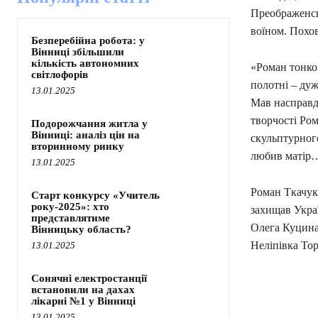
Преображенсь
воїном. Похов
Безперебійна робота: у
Вінниці збільшили
кількість автономних
«Роман тонко 
світлофорів
полотні – дуж
13.01.2025
Мав насправді
творчості Ром
Подорожчання житла у
Вінниці: аналіз цін на
скульптурного
вторинному ринку
любив матір
13.01.2025
Роман Ткачук 
Старт конкурсу «Учитель
року-2025»: хто
захищав Украї
представлятиме
Олега Куцина 
Вінницьку область?
Неліпівка Тор
13.01.2025
Сонячні електростанції
встановили на дахах
лікарні №1 у Вінниці
поділіть
13.01.2025