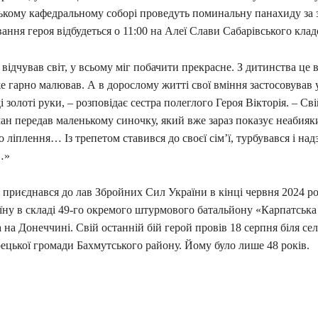
кому кафедральному соборі проведуть поминальну панахиду за 
ання героя відбудеться о 11:00 на Алеї Слави Сабарівського кла
відчував світ, у всьому міг побачити прекрасне. З дитинства це 
е гарно малював. А в дорослому житті свої вміння застосовував у
 золоті руки, – розповідає сестра полеглого Героя Вікторія. – Сві
ан передав маленькому синочку, який вже зараз показує неабияк
 ліплення… Із трепетом ставився до своєї сім’ї, турбувався і на
…»
приєднався до лав Збройних Сил України в кінці червня 2024 ро
ну в складі 49-го окремого штурмового батальйону «Карпатська 
на Донеччині. Свій останній бій герой провів 18 серпня біля се
ецької громади Бахмутського району. Йому було лише 48 років.
ся