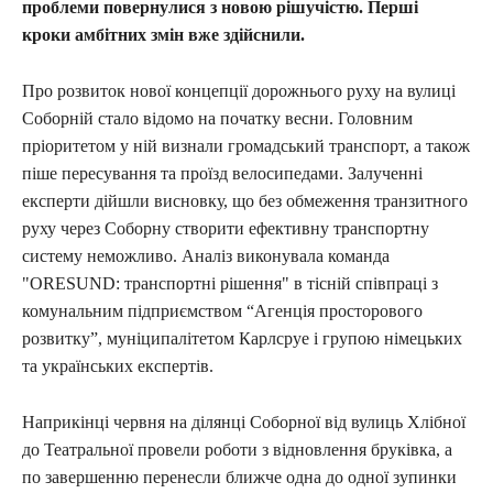
проблеми повернулися з новою рішучістю. Перші
кроки амбітних змін вже здійснили.
Про розвиток нової концепції дорожнього руху на вулиці
Соборній стало відомо на початку весни. Головним
пріоритетом у ній визнали громадський транспорт, а також
піше пересування та проїзд велосипедами. Залученні
експерти дійшли висновку, що без обмеження транзитного
руху через Соборну створити ефективну транспортну
систему неможливо. Аналіз виконувала команда
"ORESUND: транспортні рішення" в тісній співпраці з
комунальним підприємством “Агенція просторового
розвитку”, муніципалітетом Карлсруе і групою німецьких
та українських експертів.
Наприкінці червня на ділянці Соборної від вулиць Хлібної
до Театральної провели роботи з відновлення бруківка, а
по завершенню перенесли ближче одна до одної зупинки