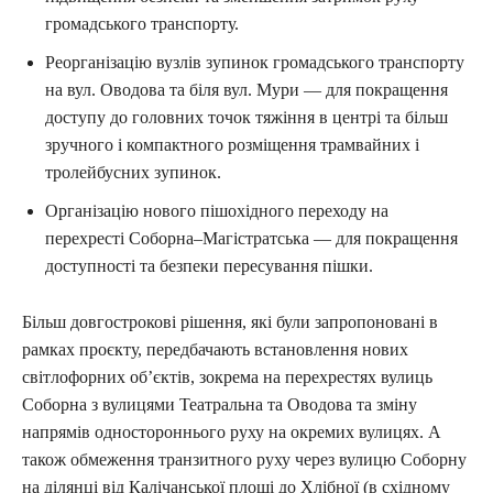
громадського транспорту.
Реорганізацію вузлів зупинок громадського транспорту
на вул. Оводова та біля вул. Мури — для покращення
доступу до головних точок тяжіння в центрі та більш
зручного і компактного розміщення трамвайних і
тролейбусних зупинок.
Організацію нового пішохідного переходу на
перехресті Соборна–Магістратська — для покращення
доступності та безпеки пересування пішки.
Більш довгострокові рішення, які були запропоновані в
рамках проєкту, передбачають встановлення нових
світлофорних об’єктів, зокрема на перехрестях вулиць
Соборна з вулицями Театральна та Оводова та зміну
напрямів одностороннього руху на окремих вулицях. А
також обмеження транзитного руху через вулицю Соборну
на ділянці від Калічанської площі до Хлібної (в східному