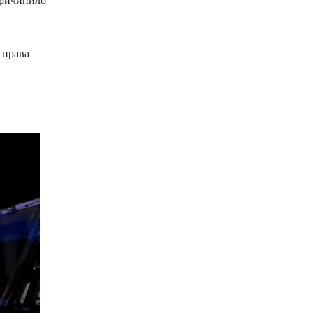
причинило
 права