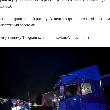
 транспорту особами, які керують транспортними засобами, що с
ох осіб).
ено покарання — 10 років ув’язнення з трирічним позбавленням
нспортними засобами.
и у нашому Telegram-каналі: https://t.me/vinbazar_fast