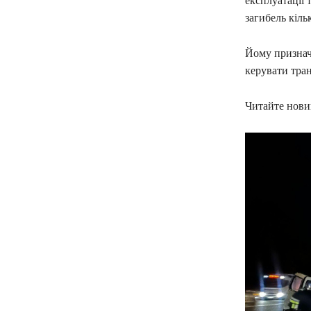
експлуатації
загибель кільк
Йому признач
керувати тра
Читайте новин