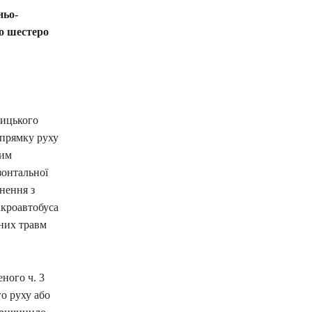
ньо-
ло шестеро
ницького
апрямку руху
шим
зонтальної
кнення з
ікроавтобуса
аних травм
ного ч. 3
о руху або