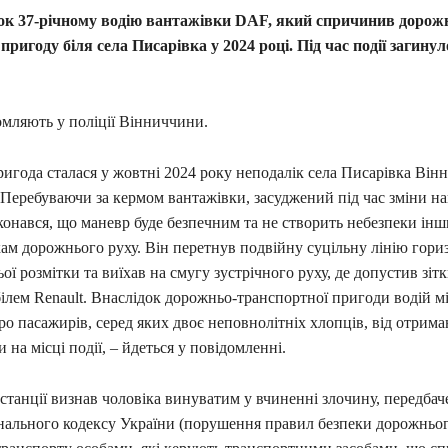
ок 37-річному водію вантажівки DAF, який спричинив дорож
пригоду біля села Писарівка у 2024 році. Під час події загину
омляють у поліції Вінниччини.
игода сталася у жовтні 2024 року неподалік села Писарівка Він
 Перебуваючи за кермом вантажівки, засуджений під час зміни н
конався, що маневр буде безпечним та не створить небезпеки ін
ам дорожнього руху. Він перетнув подвійну суцільну лінію гори
ої розмітки та виїхав на смугу зустрічного руху, де допустив зіт
ілем Renault. Внаслідок дорожньо-транспортної пригоди водій м
еро пасажирів, серед яких двоє неповнолітніх хлопців, від отрим
 на місці події, – йдеться у повідомленні.
станції визнав чоловіка винуватим у вчиненні злочину, передбаче
інального кодексу України (порушення правил безпеки дорожньог