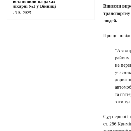
встановили на дахах
Винесли вир
лікарні №1 у Вінниці
13.01.2025
транспортну 
людей.
Про це повід
"Автопр
району.
не пере
учасник
дорожнь
автомоб
та п’ят
загинули
Суд першої ін
ст. 286 Крим