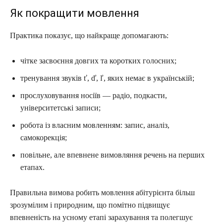
Як покращити мовлення
Практика показує, що найкраще допомагають:
чітке засвоєння довгих та коротких голосних;
тренування звуків ť, ď, ľ, яких немає в українській;
прослуховування носіїв — радіо, подкасти,
університетські записи;
робота із власним мовленням: запис, аналіз,
самокорекція;
повільне, але впевнене вимовляння речень на перших
етапах.
Правильна вимова робить мовлення абітурієнта більш
зрозумілим і природним, що помітно підвищує
впевненість на усному етапі зарахування та полегшує