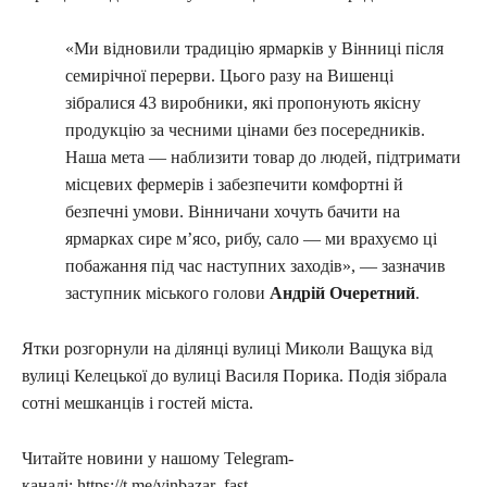
«Ми відновили традицію ярмарків у Вінниці після
семирічної перерви. Цього разу на Вишенці
зібралися 43 виробники, які пропонують якісну
продукцію за чесними цінами без посередників.
Наша мета — наблизити товар до людей, підтримати
місцевих фермерів і забезпечити комфортні й
безпечні умови. Вінничани хочуть бачити на
ярмарках сире м’ясо, рибу, сало — ми врахуємо ці
побажання під час наступних заходів», — зазначив
заступник міського голови
Андрій Очеретний
.
Ятки розгорнули на ділянці вулиці Миколи Ващука від
вулиці Келецької до вулиці Василя Порика. Подія зібрала
сотні мешканців і гостей міста.
Читайте новини у нашому Telegram-
каналі: https://t.me/vinbazar_fast