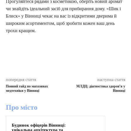
Прогуляйтеся рядами з косметикою, оберіть новий аромат
чи знайдіть ідеальний засіб для прибирання дому. «Шик і
Блиск» у Вінниці чекає на вас із відкритими дверима й
широким асортиментом, щоб зробити кожен ваш день
трохи кращим.
попередня стаття
наступна стаття
Повний гайд по магазинах
МЛДЦ: діагностика здоров’я у
медтехніки у Вінниці
Вінниці
Про місто
Будинок офіцерів Вінниці:
унікальна архітектура та