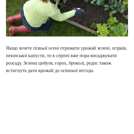
Якщо хочете пізньої осені отримати урожай зелені, огірків,
пекінської капусти, то в серпні вже пора висаджувати
розсаду. Зелена цибуля, горох, броколі, редис також
встигнуть дати врожай до осінньої негоди.