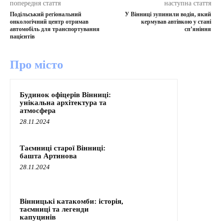
попередня стаття
наступна стаття
Подільський регіональний
У Вінниці зупинили водія, який
онкологічний центр отримав
кермував автівкою у стані
автомобіль для транспортування
сп’яніння
пацієнтів
Про місто
Будинок офіцерів Вінниці:
унікальна архітектура та
атмосфера
28.11.2024
Таємниці старої Вінниці:
башта Артинова
28.11.2024
Вінницькі катакомби: історія,
таємниці та легенди
капуцинів