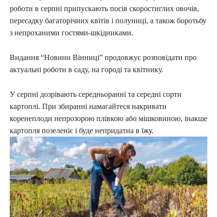
роботи в серпні припускають посів скоростиглих овочів,
пересадку багаторічних квітів і полуниці, а також боротьбу
з непроханими гостями-шкідниками.
Видання “Новини Вінниці” продовжує розповідати про
актуальні роботи в саду, на городі та квітнику.
У серпні дозрівають середньоранні та середні сорти
картоплі. При збиранні намагайтеся накривати
коренеплоди непрозорою плівкою або мішковиною, інакше
картопля позеленіє і буде непридатна в їжу.