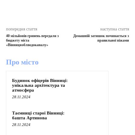
попередня стаття
наступна стаття
40 мільйонів гривень передали з
Домашній затишок починається з
бюджету міста
правильної піжами
«Вінницяоблводоканалу»
Про місто
Будинок офіцерів Вінниці:
унікальна архітектура та
атмосфера
28.11.2024
Таємниці старої Вінниці:
башта Артинова
28.11.2024