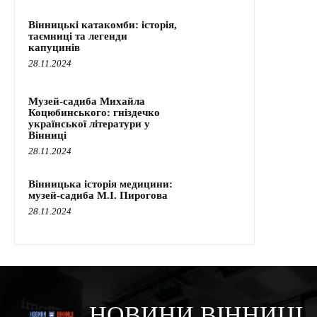
Вінницькі катакомби: історія,
таємниці та легенди
капуцинів
28.11.2024
Музей-садиба Михайла
Коцюбинського: гніздечко
української літератури у
Вінниці
28.11.2024
Вінницька історія медицини:
музей-садиба М.І. Пирогова
28.11.2024
НОВИНИ ВІННИЦІ