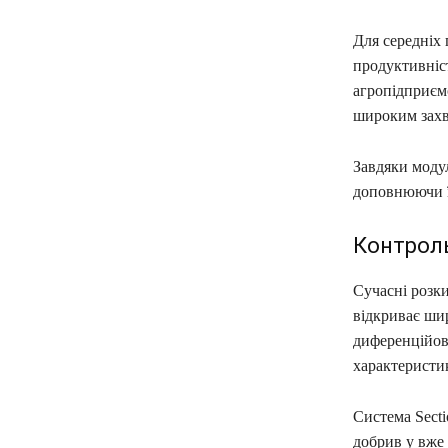
Для середніх
продуктивніст
агропідприєм
широким захва
Завдяки модул
доповнюючи ї
Контроль
Сучасні розк
відкриває шир
диференційов
характеристик
Система Sect
добрив у вже 