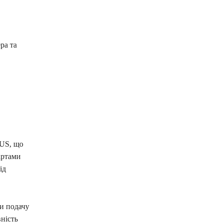
ра та
BUS, що
артами
ід
и подачу
ність