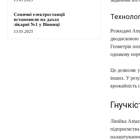
Сонячні електростанції
Технолог
встановили на дахах
лікарні №1 у Вінниці
Розкидачі Am
13.01.2025
дводисковою с
Геометрія лоп
однакову норм
Це дозволяє 
інших. У рез
врожайність і 
Гнучкі
Лінійка Amazo
підприємства
налаштування 