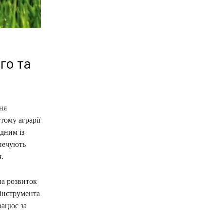
го та
ня
тому аграрії
дним із
зпечують
.
на розвиток
 інструмента
рацює за