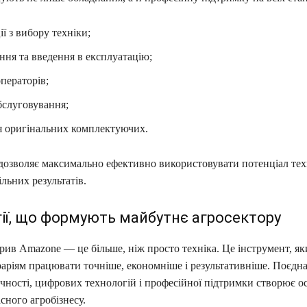
ії з вибору техніки;
ня та введення в експлуатацію;
ператорів;
бслуговування;
я оригінальних комплектуючих.
 дозволяє максимально ефективно використовувати потенціал тех
ільних результатів.
ії, що формують майбутнє агросектору
рив Amazone — це більше, ніж просто техніка. Це інструмент, я
раріям працювати точніше, економніше і результативніше. Поєдн
чності, цифрових технологій і професійної підтримки створює о
сного агробізнесу.