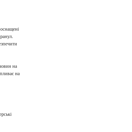
 оснащені
гранул.
безпечити
човин на
пливає на
ерські