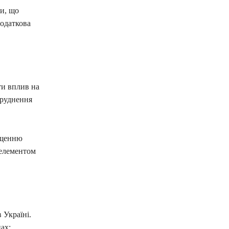
и, що
додаткова
ти вплив на
бруднення
ищенню
 елементом
 Україні.
ах: