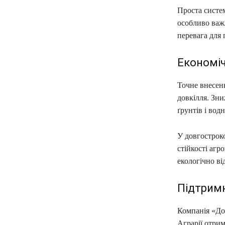
Проста систе
особливо важл
перевага для 
Економіч
Точне внесен
довкілля. Зн
ґрунтів і водн
У довгострок
стійкості аг
екологічно ві
Підтримк
Компанія «До
Аграрії отрим