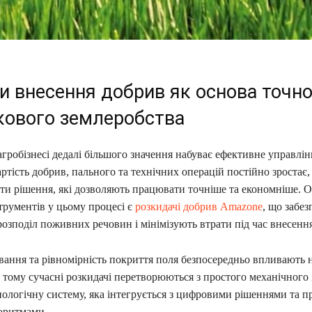
и внесення добрив як основа точно
кового землеробства
гробізнесі дедалі більшого значення набуває ефективне управлін
ртість добрив, пального та технічних операцій постійно зростає, 
ти рішення, які дозволяють працювати точніше та економніше. О
трументів у цьому процесі є
розкидачі добрив Amazone
, що забе
озподіл поживних речовин і мінімізують втрати під час внесення
вання та рівномірність покриття поля безпосередньо впливають 
 тому сучасні розкидачі перетворюються з простого механічного
ологічну систему, яка інтегрується з цифровими рішеннями та п
оритмами.