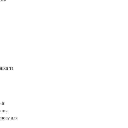
ніки та
кий
ання
снову для