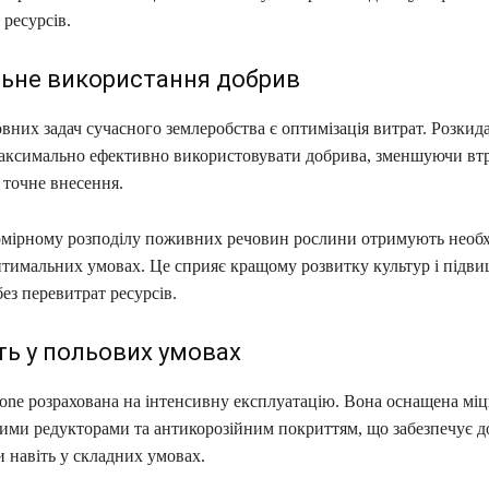
ресурсів.
льне використання добрив
вних задач сучасного землеробства є оптимізація витрат. Розкид
аксимально ефективно використовувати добрива, зменшуючи втр
 точне внесення.
омірному розподілу поживних речовин рослини отримують необх
птимальних умовах. Це сприяє кращому розвитку культур і підв
ез перевитрат ресурсів.
ть у польових умовах
one розрахована на інтенсивну експлуатацію. Вона оснащена мі
ними редукторами та антикорозійним покриттям, що забезпечує 
 навіть у складних умовах.