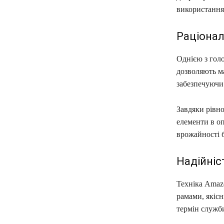
використання 
Раціона
Однією з голо
дозволяють м
забезпечуючи
Завдяки рівн
елементи в о
врожайності б
Надійніс
Техніка Amaz
рамами, якіс
термін служби