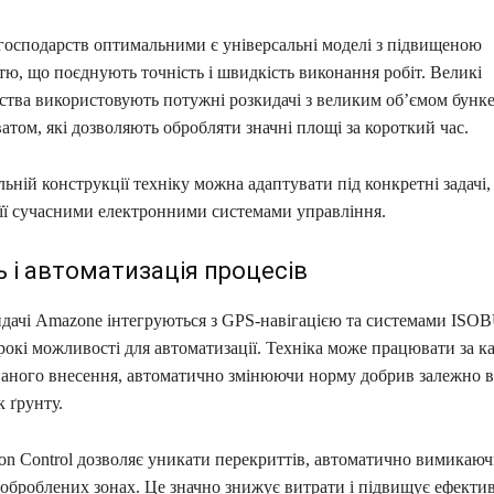
 господарств оптимальними є універсальні моделі з підвищеною
ю, що поєднують точність і швидкість виконання робіт. Великі
ства використовують потужні розкидачі з великим об’ємом бунке
том, які дозволяють обробляти значні площі за короткий час.
ьній конструкції техніку можна адаптувати під конкретні задачі,
ї сучасними електронними системами управління.
 і автоматизація процесів
идачі Amazone інтегруються з GPS-навігацією та системами ISO
окі можливості для автоматизації. Техніка може працювати за к
аного внесення, автоматично змінюючи норму добрив залежно в
 ґрунту.
ion Control дозволяє уникати перекриттів, автоматично вимикаюч
оброблених зонах. Це значно знижує витрати і підвищує ефектив