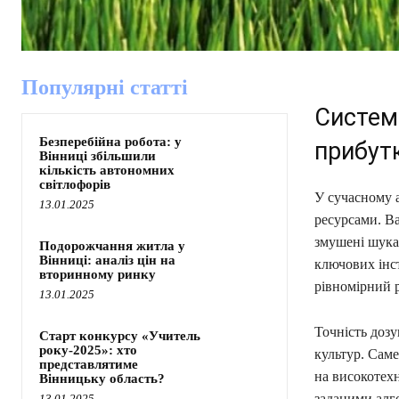
Популярні статті
Систем
Безперебійна робота: у
прибут
Вінниці збільшили
кількість автономних
світлофорів
У сучасному а
13.01.2025
ресурсами. Ва
змушені шука
Подорожчання житла у
Вінниці: аналіз цін на
ключових інс
вторинному ринку
рівномірний р
13.01.2025
Точність дозу
Старт конкурсу «Учитель
року-2025»: хто
культур. Саме
представлятиме
на високотехн
Вінницьку область?
заданими алг
13.01.2025