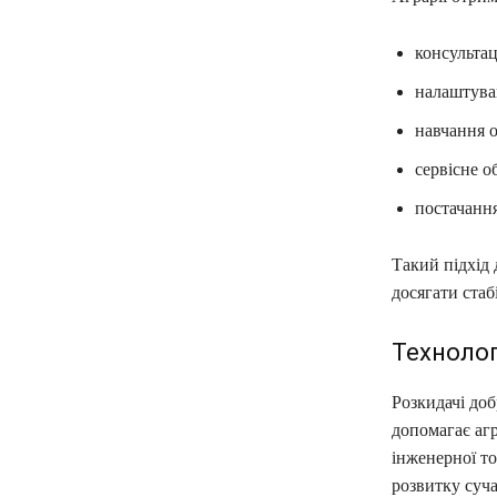
консультац
налаштуван
навчання о
сервісне о
постачанн
Такий підхід
досягати стаб
Технолог
Розкидачі доб
допомагає аг
інженерної то
розвитку суча