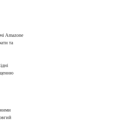
ачі Amazone
ати та
ідні
ищенню
цними
довгий