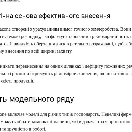
ічна основа ефективного внесення
azone створені з урахуванням вимог точного землеробства. Вони
истемою розподілу, яка формує стабільний і рівномірний потік 
аток і швидкість обертання дисків ретельно розраховані, щоб за
у внесення по всій ширині захвату.
уникати перевнесення на одних ділянках і дефіциту поживних ре
ультаті рослини отримують рівномірне живлення, що позитивно в
якість продукції.
сть модельного ряду
ne включає моделі для різних типів господарств. Невеликі ферм
 можуть обрати компактні машини, які відзначаються простотою
та зручністю в роботі.