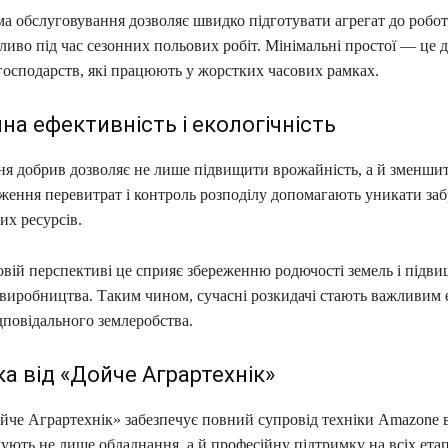
ма обслуговування дозволяє швидко підготувати агрегат до робот
иво під час сезонних польових робіт. Мінімальні простої — це 
господарств, які працюють у жорстких часових рамках.
на ефективність і екологічність
ня добрив дозволяє не лише підвищити врожайність, а й зменши
иження перевитрат і контроль розподілу допомагають уникати за
их ресурсів.
овій перспективі це сприяє збереженню родючості земель і підв
ровиробництва. Таким чином, сучасні розкидачі стають важливим
дповідального землеробства.
а від «Дойче Аграртехнік»
йче Аграртехнік» забезпечує повний супровід техніки Amazone в
ують не лише обладнання, а й професійну підтримку на всіх етап