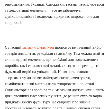
різноманітним. Ґудзики, блискавки, тасьма, гачки, люверси
та декоративні елементи — все це забезпечує
функціональність і водночас відкриває широке поле для
творчості.
Сучасний
магазин фурнітури
пропонує величезний вибір
товарів для шиття, рукоділля та дизайну. Там можна знайти
як стандартні елементи, що необхідні для повсякденних
виробів, так і ексклюзивні деталі, які здатні перетворити
будь-який виріб на унікальний. Наявність великого
асортименту дозволяє майстрам експериментувати,
комбінувати різні матеріали та створювати нові стилі.
Онлайн-торгівля зробила такі магазини доступними навіть
для невеликих населених пунктів, де раніше було складно
придбати якісну фурнітуру. Це свідчить про значне
зростання інтересу до рукоділля та швейної справи серед