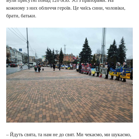
Були присутні понад 120 осіб. Усі з прапорами. На
кожному з них обличчя героїв. Це чиїсь сини, чоловіки,
брати, батьки.
– Йдуть свята, та нам не до свят. Ми чекаємо, ми шукаємо,