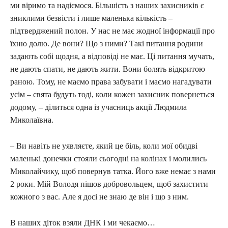
ми віримо та надіємося. Більшість з наших захисників є
зниклими безвісти і лише маленька кількість –
підтверджений полон. У нас не має жодної інформації про
їхню долю. Де вони? Що з ними? Такі питання родини
задають собі щодня, а відповіді не має. Ці питання мучать,
не дають спати, не дають жити. Вони болять відкритою
раною. Тому, не маємо права забувати і маємо нагадувати
усім – свята будуть тоді, коли кожен захисник повернеться
додому, – ділиться одна із учасниць акції Людмила
Миколаївна.
– Ви навіть не уявляєте, який це біль, коли мої обидві
маленькі донечки стояли сьогодні на колінах і молились
Миколайчику, щоб повернув татка. Його вже немає з нами
2 роки. Мій Володя пішов добровольцем, щоб захистити
кожного з вас. Але я досі не знаю де він і що з ним.
В наших діток взяли ДНК і ми чекаємо…