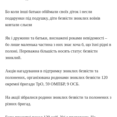
Бо коли інші батьки обіймали своїх діток і несли
подарунки під подушку, діти безвісти зниклих воїнів
ковтали сльози
Як і дружини та батьки, виснажені роками невідомості –
бо лише маленька частина з них знає хоча б, що їхні рідні в
полоні. Переважна більшість носять статус безвісти
зниклий.
Акція нагадування в підтримку зниклих безвісти та
полонених, організована родинами зниклих безвісти 120
окремої бригади ТрО, 59 ОМПБР, 9 ОСБ.
На акції зібралися родини зниклих безвісти та полонених з
різних бригад.