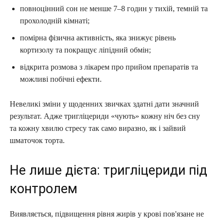
повноцінний сон не менше 7–8 годин у тихій, темній та
прохолодній кімнаті;
помірна фізична активність, яка знижує рівень
кортизолу та покращує ліпідний обмін;
відкрита розмова з лікарем про прийом препаратів та
можливі побічні ефекти.
Невеликі зміни у щоденних звичках здатні дати значний
результат. Адже тригліцериди «чують» кожну ніч без сну
та кожну хвилю стресу так само виразно, як і зайвий
шматочок торта.
Не лише дієта: тригліцериди під
контролем
Виявляється, підвищення рівня жирів у крові пов'язане не