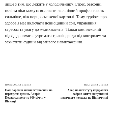
лише з тим, що лежить у холодильнику. Стрес, безсонні
ночі та ліки можуть впливати на ліпідний профіль навіть
сильніше, ніж порція смаженої картоплі. Тому турбота про
здоров'я має включати повноцінний сон, управління
стресом та увагу до медикаментів. Тільки комплексний
підхід допомагає утримати тригліцериди під контролем та
захистити судини від зайвого навантаження.
попередня стаття
наступна стаття
Нові дорожні знаки встановили на
Удар по інституту кардіології
перехресті вулиць Андрія
забрав життя випускниці
Первозванного та 600-річчя у
медичного коледжу на Вінниччині
Вінниці