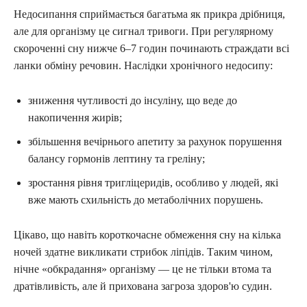
Недосипання сприймається багатьма як прикра дрібниця,
але для організму це сигнал тривоги. При регулярному
скороченні сну нижче 6–7 годин починають страждати всі
ланки обміну речовин. Наслідки хронічного недосипу:
зниження чутливості до інсуліну, що веде до
накопичення жирів;
збільшення вечірнього апетиту за рахунок порушення
балансу гормонів лептину та греліну;
зростання рівня тригліцеридів, особливо у людей, які
вже мають схильність до метаболічних порушень.
Цікаво, що навіть короткочасне обмеження сну на кілька
ночей здатне викликати стрибок ліпідів. Таким чином,
нічне «обкрадання» організму — це не тільки втома та
дратівливість, але й прихована загроза здоров'ю судин.