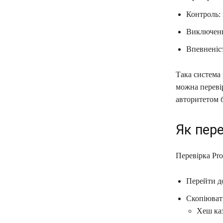
Контроль: 
Виключення
Впевненіст
Така система 
можна переві
авторитетом б
Як пере
Перевірка Pro
Перейти до
Скопіюват
Хеш каз