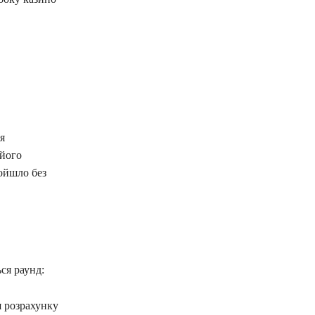
я
 його
ойшло без
ся раунд:
я розрахунку