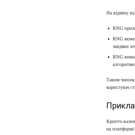
На відміну ві
RNG прихов
RNG може б
завдяки х
RNG вимага
алгоритми
Таким чином, 
користувач с
Приклад
Крипто-казино
на платформі 