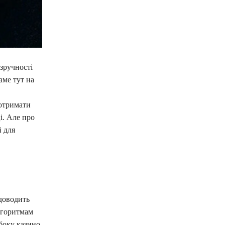
зручності
аме тут на
отримати
і. Але про
й для
 доводить
алгоритмам
боку казино