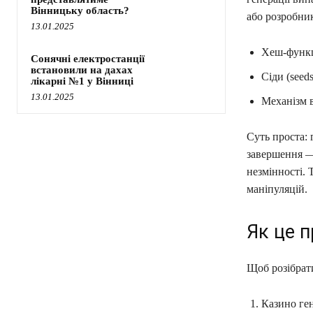
Вінницьку область?
або розробник
13.01.2025
Хеш-функці
Сонячні електростанції
встановили на дахах
Сіди (seed
лікарні №1 у Вінниці
13.01.2025
Механізм в
Суть проста: 
завершення — 
незмінності.
маніпуляцій.
Як це 
Щоб розібрати
Казино ген