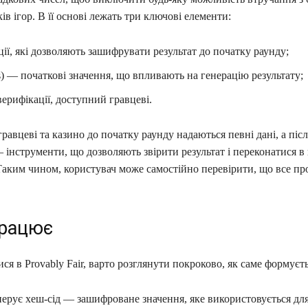
ів ігор. В її основі лежать три ключові елементи:
ї, які дозволяють зашифрувати результат до початку раунду;
s) — початкові значення, що впливають на генерацію результату;
ерифікації, доступний гравцеві.
гравцеві та казино до початку раунду надаються певні дані, а післ
інструменти, що дозволяють звірити результат і переконатися в
 Таким чином, користувач може самостійно перевірити, що все пр
працює
ся в Provably Fair, варто розглянути покроково, як саме формуєть
ерує хеш-сід — зашифроване значення, яке використовується дл