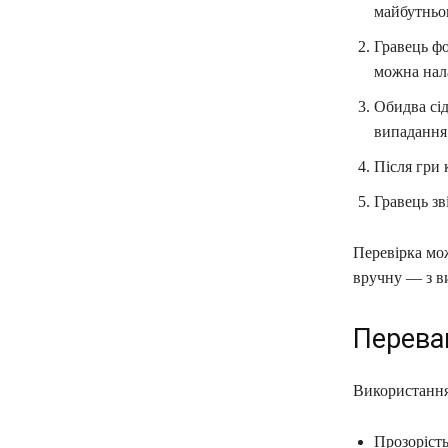
майбутньог
Гравець фо
можна нал
Обидва сід
випадання 
Після гри 
Гравець зв
Перевірка мож
вручну — з в
Перева
Використання 
Прозорість