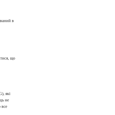
ований в
тися, що
), які
ць не
 все