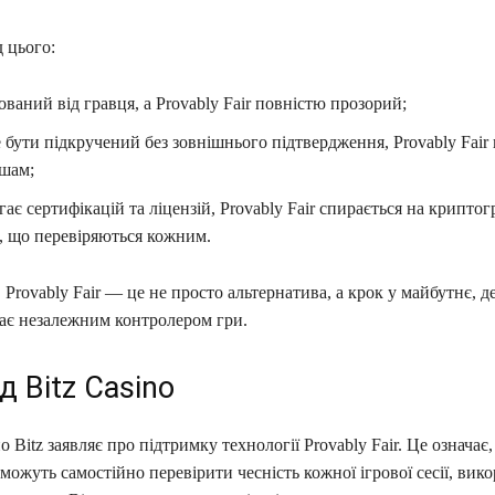
д цього:
аний від гравця, а Provably Fair повністю прозорий;
ути підкручений без зовнішнього підтвердження, Provably Fair
ешам;
є сертифікацій та ліцензій, Provably Fair спирається на криптог
, що перевіряються кожним.
Provably Fair — це не просто альтернатива, а крок у майбутнє, д
тає незалежним контролером гри.
 Bitz Casino
 Bitz заявляє про підтримку технології Provably Fair. Це означає,
можуть самостійно перевірити чесність кожної ігрової сесії, ви