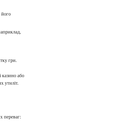
 його
наприклад,
тку гри.
і казино або
х утиліт.
х переваг: