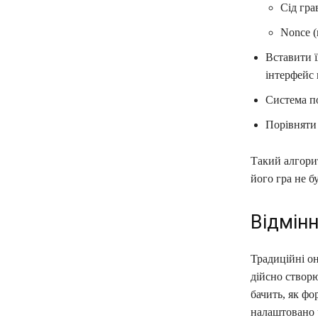
Сід грав
Nonce (
Вставити ї
інтерфейс 
Система по
Порівняти 
Такий алгори
його гра не б
Відмінн
Традиційні о
дійсно створю
бачить, як фо
налаштовано 