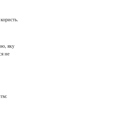
користь.
ою, яку
ся не
итм: