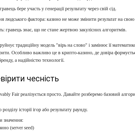
гравець бере участь у генерації результату через свій сід.
 людського фактора: казино не може змінити результат на свою 
ь: гравець знає, що не стане жертвою закулісних алгоритмів.
руйнує традиційну модель "вірь на слово" і замінює її математик
рити. Особливо важливо це в крипто-казино, де довіра формуєть
ренду, а надійністю технології.
вірити чесність
vably Fair реалізується просто. Давайте розберемо базовий алгор
 розділу історії ігор або результату раунду.
и значення:
ино (server seed)