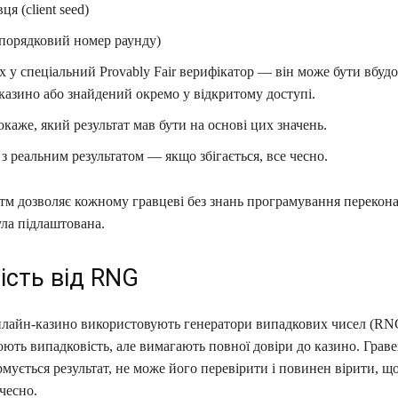
ця (client seed)
порядковий номер раунду)
х у спеціальний Provably Fair верифікатор — він може бути вбуд
казино або знайдений окремо у відкритому доступі.
каже, який результат мав бути на основі цих значень.
з реальним результатом — якщо збігається, все чесно.
тм дозволяє кожному гравцеві без знань програмування перекона
ула підлаштована.
ість від RNG
нлайн-казино використовують генератори випадкових чисел (RNG
ють випадковість, але вимагають повної довіри до казино. Граве
рмується результат, не може його перевірити і повинен вірити, що
чесно.