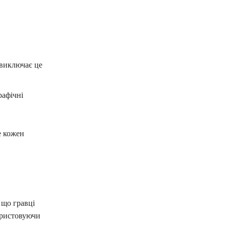
 виключає це
рафічні
е кожен
 що гравці
користовуючи