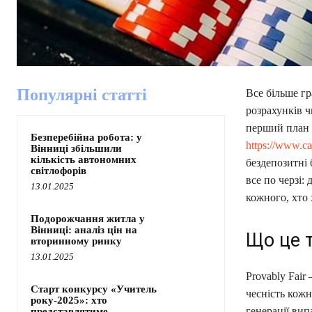
Популярні статті
Все більше гр
розрахунків ч
перший план в
Безперебійна робота: у
https://www.ca
Вінниці збільшили
кількість автономних
бездепозитні 
світлофорів
все по черзі:
13.01.2025
кожного, хто 
Подорожчання житла у
Вінниці: аналіз цін на
Що це 
вторинному ринку
13.01.2025
Provably Fair
Старт конкурсу «Учитель
чесність кожн
року-2025»: хто
генерації вип
представлятиме