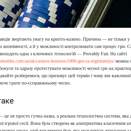
авців звертають увагу на крипто-казино. Причина — не тільки у 
и анонімності, а й у можливості контролювати сам процес гри. С
иходить одна з ключових технологій — Provably Fair. На сайті
sinobitz.com.ua/uk/casinos-bonuses/1000-grn-za-registratsiyu/
можна 
бонуси та одразу протестувати можливості чесної гри на практиц
 давайте розберемося, що приховує цей термін і чому він важливи
хоче грати по-ссправжньому чесно.
таке
 — це не просто гучна назва, а реальна технологічна система, яка
ої ігрової сесії. Вона була створена як альтернатива класичним 
адкових чисел, щоб виключити будь-яку можливість втручання з 