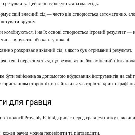
о результату. Цей хеш публікується заздалегідь.
рмує свій власний сід — часто він створюється автоматично, але
аштувати вручну.
и комбінуються, і на їх основі створюється ігровий результат — 
числа в рулетці або карт у покері.
казино розкриває вихідний сід, з якого був отриманий результат.
іряє хеш і переконується, що результат не був змінений після поча
е бути здійснена за допомогою вбудованих інструментів на сайт
икористанням сторонніх онлайн-калькуляторів та криптографічни
ги для гравця
технології Provably Fair відкриває перед гравцем низку важливи
: кожен раунд можна перевірити та підтвердити.