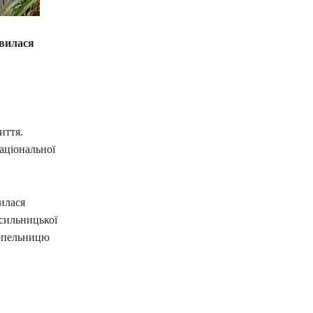
явилася
иття.
Національної
илася
сильницької
топельницю