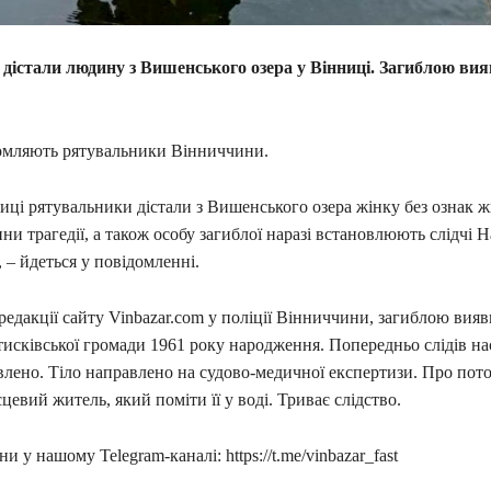
 дістали людину з Вишенського озера у Вінниці. Загиблою ви
омляють рятувальники Вінниччини.
иці рятувальники дістали з Вишенського озера жінку без ознак ж
ни трагедії, а також особу загиблої наразі встановлюють слідчі 
, – йдеться у повідомленні.
едакції сайту Vinbazar.com у поліції Вінниччини, загиблою вияв
исківської громади 1961 року народження. Попередньо слідів на
явлено. Тіло направлено на судово-медичної експертизи. Про по
цевий житель, який поміти її у воді. Триває слідство.
и у нашому Telegram-каналі: https://t.me/vinbazar_fast