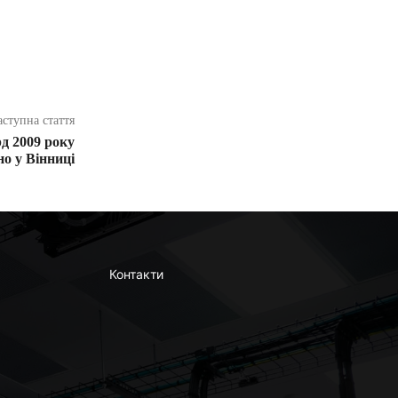
аступна стаття
д 2009 року
о у Вінниці
Контакти