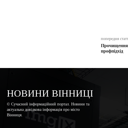
поділіть
попередня стат
Прочищення з
профпідхід
НОВИНИ ВІННИЦІ
© Сучасний інформаційний портал. Новини та
актуальна довідкова інформація про місто
Вінниця.