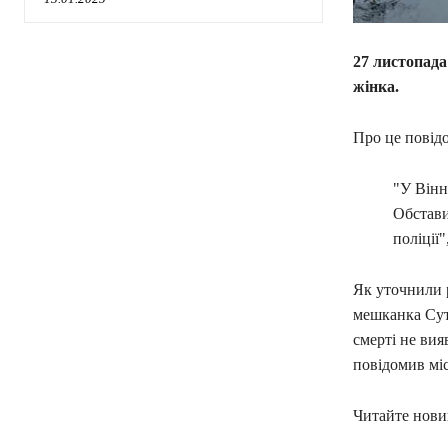
27 листопада
жінка.
Про це повід
"У Вінн
Обстави
поліції"
Як уточнили р
мешканка Сут
смерті не ви
повідомив міс
Читайте новин