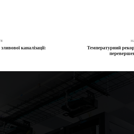
ся
тя
н
ливової каналізації:
Температурний рекор
перевершен