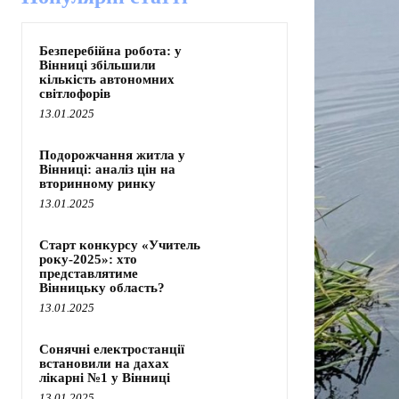
Безперебійна робота: у
Вінниці збільшили
кількість автономних
світлофорів
13.01.2025
Подорожчання житла у
Вінниці: аналіз цін на
вторинному ринку
13.01.2025
Старт конкурсу «Учитель
року-2025»: хто
представлятиме
Вінницьку область?
13.01.2025
Сонячні електростанції
встановили на дахах
лікарні №1 у Вінниці
13.01.2025