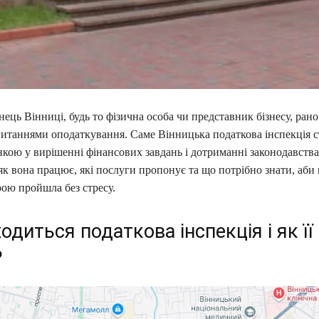
ць Вінниці, будь то фізична особа чи представник бізнесу, рано
питаннями оподаткування. Саме Вінницька податкова інспекція с
кою у вирішенні фінансових завдань і дотриманні законодавства
як вона працює, які послуги пропонує та що потрібно знати, аби 
рою пройшла без стресу.
одиться податкова інспекція і як її
?