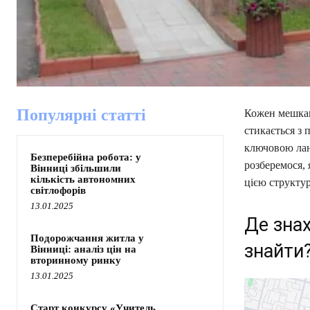
Популярні статті
Кожен мешкане
стикається з 
ключовою лан
Безперебійна робота: у
розберемося, 
Вінниці збільшили
кількість автономних
цією структу
світлофорів
13.01.2025
Де знах
Подорожчання житла у
знайти
Вінниці: аналіз цін на
вторинному ринку
13.01.2025
Старт конкурсу «Учитель