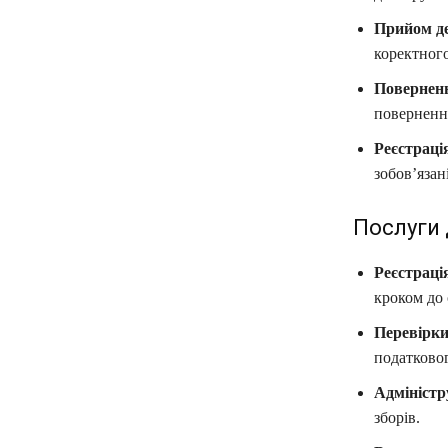
Прийом де
коректного
Поверненн
поверненн
Реєстраці
зобов’язан
Послуги 
Реєстраці
кроком до 
Перевірки
податковог
Адміністр
зборів.