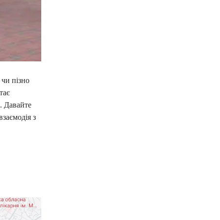
 чи пізно
тає
. Давайте
взаємодія з