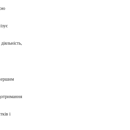
тою
ізує
діяльність,
 першим
дотримання
ків і