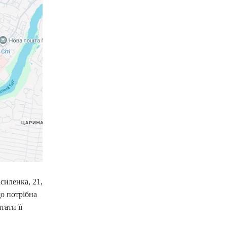
силенка, 21,
що потрібна
тати її