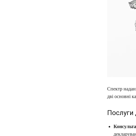
Спектр надан
дві основні к
Послуги 
Консультац
декларуван