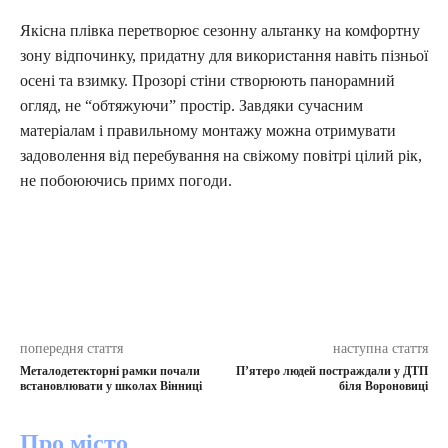
Якісна плівка перетворює сезонну альтанку на комфортну
зону відпочинку, придатну для використання навіть пізньої
осені та взимку. Прозорі стіни створюють панорамний
огляд, не “обтяжуючи” простір. Завдяки сучасним
матеріалам і правильному монтажу можна отримувати
задоволення від перебування на свіжому повітрі цілий рік,
не побоюючись примх погоди.
попередня стаття
наступна стаття
Металодетекторні рамки почали
П’ятеро людей постраждали у ДТП
встановлювати у школах Вінниці
біля Вороновиці
Про місто