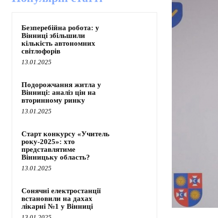
Безперебійна робота: у
Вінниці збільшили
кількість автономних
світлофорів
13.01.2025
Подорожчання житла у
Вінниці: аналіз цін на
вторинному ринку
13.01.2025
Старт конкурсу «Учитель
року-2025»: хто
представлятиме
Вінницьку область?
13.01.2025
Сонячні електростанції
встановили на дахах
лікарні №1 у Вінниці
13.01.2025