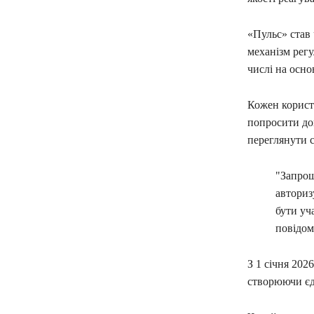
«Пульс» став
механізм регу
числі на основ
Кожен корист
попросити до
переглянути с
"Запрош
авториз
бути уча
повідом
З 1 січня 202
створюючи єд