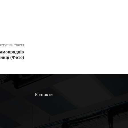
аступна стаття
самоврядців
нниці (Фото)
Контакти