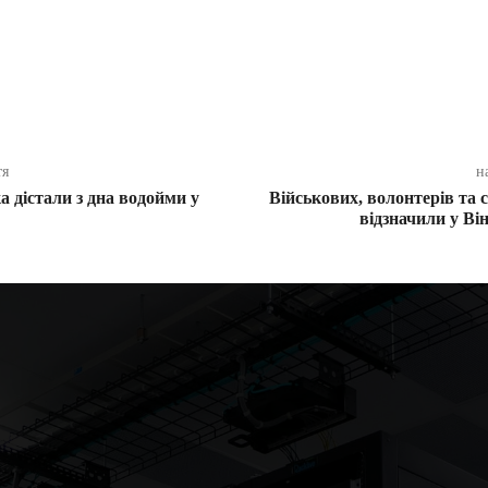
ся
тя
н
 дістали з дна водойми у
Військових, волонтерів та 
відзначили у Ві