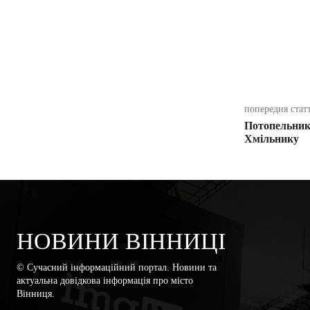
поділіть
попередня стат
Потопельника
Хмільнику
НОВИНИ ВІННИЦІ
© Сучасний інформаційний портал. Новини та
актуальна довідкова інформація про місто
Вінниця.