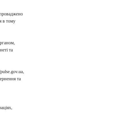
апроваджено
я в тому
рганом,
неті та
ulse.gov.ua,
вернення та
аціях,