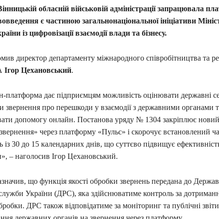
 Вінницькій обласній військовій адміністрації запрацювала п
овведення є частиною загальнонаціональної ініціативи Мініс
аїни із цифровізації взаємодії влади та бізнесу.
омив директор департаменту міжнародного співробітництва та ре
А
Ігор Цехановський
.
-платформа дає підприємцям можливість оцінювати державні се
и звернення про перешкоди у взаємодії з державними органами т
ати допомогу онлайн. Постанова уряду № 1304 закріплює нови
-звернення» через платформу «Пульс» і скорочує встановлений ч
ь із 30 до 15 календарних днів, що суттєво підвищує ефективніст
», – наголосив Ігор Цехановський.
значив, що функція якості обробки звернень передана до Держав
 служби України (ДРС), яка здійснюватиме контроль за дотриманн
обробки. ДРС також відповідатиме за моніторинг та публічні звіти
ання державних органів на звернення через платформу.