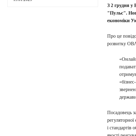
З 2 грудня у
"Пульс". Нов
економіки Укр
Про це повід
розвитку ОВ
«Онлайн
подават
отримув
«бізнес
звернен
держави
Посадовець за
регуляторної
і стандартів 
якості реагув