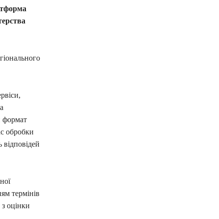
латформа
терства
гіонального
рвіси,
а
й формат
ас обробки
ь відповідей
ної
ям термінів
 з оцінки