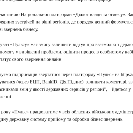
 частиною Національної платформи «Діалог влади та бізнесу». З
лярних зустрічей на рівні регіонів, де порядок денний формуєтьс
і звернень бізнесу.
увач «Пульсу» має змогу залишити відгук про взаємодію з держо
помогу у вирішенні проблеми, оцінити процес в особистому кабі
татус свого звернення онлайн.
уємо підприємців звертатися через платформу «Пульс» на https://p
уватися (через ЕЦП, BankID, Дія.Підпис), залишати коментарі, з
сниками змін у якості державних сервісів у регіоні", – йдеться у
ленні.
6 року «Пульс» працюватиме у всіх обласних військових адміністр
ину державну систему прийому та обробки бізнес-звернень.