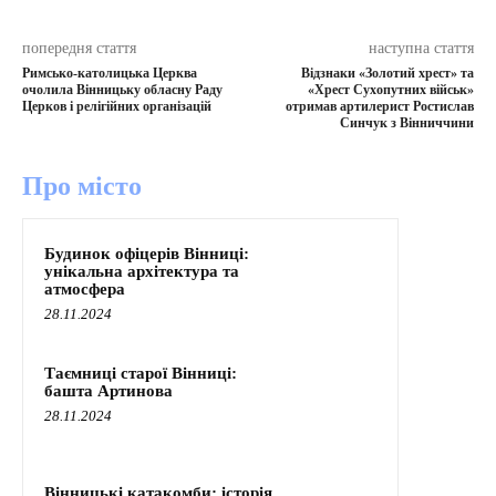
попередня стаття
наступна стаття
Римсько-католицька Церква
Відзнаки «Золотий хрест» та
очолила Вінницьку обласну Раду
«Хрест Сухопутних військ»
Церков і релігійних організацій
отримав артилерист Ростислав
Синчук з Вінниччини
Про місто
Будинок офіцерів Вінниці:
унікальна архітектура та
атмосфера
28.11.2024
Таємниці старої Вінниці:
башта Артинова
28.11.2024
Вінницькі катакомби: історія,