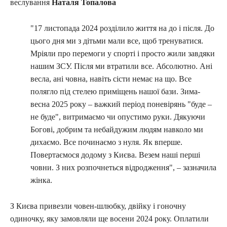
веслування
Наталя Топалова
"17 листопада 2024 розділило життя на до і після. До
цього дня ми з дітьми мали все, щоб тренуватися.
Мріяли про перемоги у спорті і просто жили завдяки
нашим ЗСУ. Після ми втратили все. Абсолютно. Ані
весла, ані човна, навіть сісти немає на що. Все
полягло під стелею приміщень нашої бази. Зима-
весна 2025 року – важкий період поневірянь "буде –
не буде", витримаємо чи опустимо руки. Дякуючи
Богові, добрим та небайдужим людям навколо ми
дихаємо. Все починаємо з нуля. Як вперше.
Повертаємося додому з Києва. Везем наші перші
човни. З них розпочнеться відродження", – зазначила
жінка.
З Києва привезли човен-шлюбку, двійку і гоночну
одиночку, яку замовляли ще восени 2024 року. Оплатили