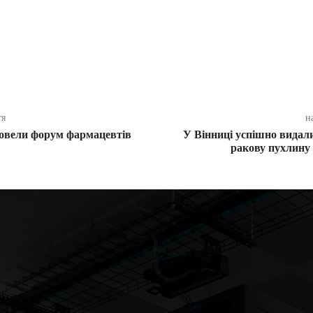
ся
тя
н
ровели форум фармацевтів
У Вінниці успішно видали
ракову пухлину 