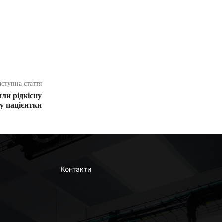
аступна стаття
ли рідкісну
у пацієнтки
Контакти