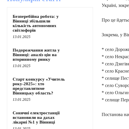
Україні, зокр
Безперебійна робота: у
Про це йдетьс
Вінниці збільшили
кількість автономних
світлофорів
Зокрема, у Ві
13.01.2025
* село Дорож
Подорожчання житла у
Вінниці: аналіз цін на
* село Некра
вторинному ринку
* село Дзигів
13.01.2025
* село Красн
* селище Пес
Старт конкурсу «Учитель
року-2025»: хто
* село Сувор
представлятиме
* село Ольги
Вінницьку область?
13.01.2025
* селище Пер
Сонячні електростанції
Постанова наб
встановили на дахах
лікарні №1 у Вінниці
13.01.2025