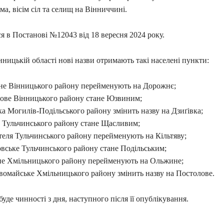
ема, вісім сіл та селищ на Вінниччині.
я в Постанові №12043 від 18 вересня 2024 року.
нницькій області нові назви отримають такі населені пункти:
не Вінницького району перейменують на Дорожнє;
сове Вінницького району стане Юзвиним;
ка Могилів-Подільського району змінить назву на Дзиґівка;
е Тульчинського району стане Щасливим;
теля Тульчинського району перейменують на Кільтяву;
овське Тульчинського району стане Подільським;
не Хмільницького району перейменують на Ольжине;
вомайське Хмільницького району змінить назву на Постолове.
уде чинності з дня, наступного після її опублікування.