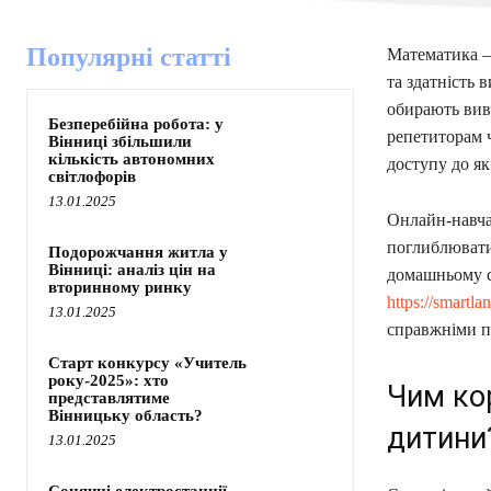
Популярні статті
Математика —
та здатність 
обирають вив
Безперебійна робота: у
репетиторам ч
Вінниці збільшили
кількість автономних
доступу до які
світлофорів
13.01.2025
Онлайн-навчан
поглиблювати
Подорожчання житла у
Вінниці: аналіз цін на
домашньому с
вторинному ринку
https://smart
13.01.2025
справжніми п
Старт конкурсу «Учитель
року-2025»: хто
Чим ко
представлятиме
Вінницьку область?
дитини
13.01.2025