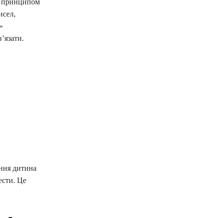
за принципом
исел,
»
’язати.
ання дитина
ести. Це