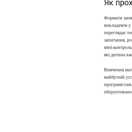
Як про
Формати занят
викладачем у
переглядає те
запитання, р
міні-контроль
які дитина вж
Вивчення мате
майбутній ус
програмістам
обґрунтовано 
поділіть