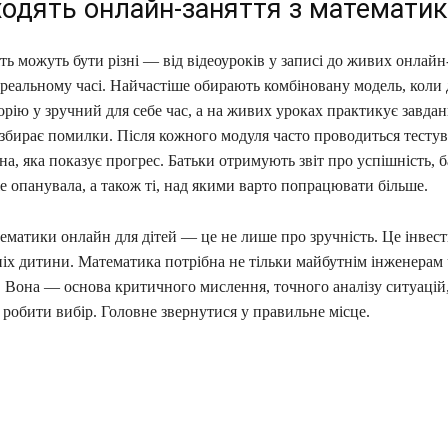
ходять онлайн-заняття з математик
ь можуть бути різні — від відеоуроків у записі до живих онлайн-
 реальному часі. Найчастіше обирають комбіновану модель, коли
орію у зручний для себе час, а на живих уроках практикує завдан
озбирає помилки. Після кожного модуля часто проводиться тестув
на, яка показує прогрес. Батьки отримують звіт про успішність, б
е опанувала, а також ті, над якими варто попрацювати більше.
матики онлайн для дітей — це не лише про зручність. Це інвест
піх дитини. Математика потрібна не тільки майбутнім інженерам
. Вона — основа критичного мислення, точного аналізу ситуацій
робити вибір. Головне звернутися у правильне місце.
ся