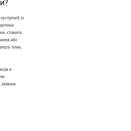
и?
зустрічей із
 дитина
ня, ставить
ання або
ачать теми,
иція в
 чи
, вміння