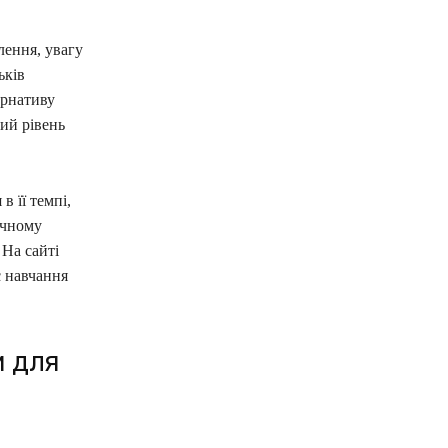
лення, увагу
ьків
ернативу
ий рівень
 її темпі,
учному
На сайті
с навчання
и для