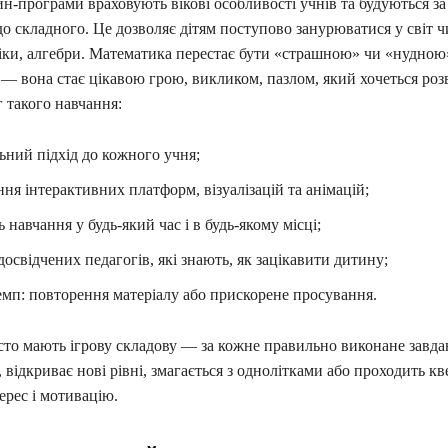
йн-програми враховують вікові особливості учнів та будуються 
до складного. Це дозволяє дітям поступово занурюватися у світ ч
гіки, алгебри. Математика перестає бути «страшною» чи «нудною
 вона стає цікавою грою, викликом, пазлом, який хочеться розв
 такого навчання:
ьний підхід до кожного учня;
ня інтерактивних платформ, візуалізацій та анімацій;
 навчання у будь-який час і в будь-якому місці;
досвідчених педагогів, які знають, як зацікавити дитину;
мп: повторення матеріалу або прискорене просування.
асто мають ігрову складову — за кожне правильно виконане завд
 відкриває нові рівні, змагається з однолітками або проходить кв
ерес і мотивацію.