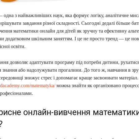
 одна з найважливіших наук, яка формує логіку, аналітичне мис
вирішувати завдання різної складності. Сьогодні дедалі більше бат
чення математики онлайн для дітей як зручну та ефективну альт
и додатковим шкільним заняттям. І це не просто тренд — це нов
сної освіти.
ня дозволяє адаптувати програму під потреби дитини, рухатися в
 знання або надолужувати прогалини. До того ж, навчання в зр
ередовищі знижує стрес і допомагає краще засвоювати матеріал. 
landacademy.com/matematyka/
можна знайти як організовано процес
рофесіоналами.
рисне онлайн-вивчення математик
?