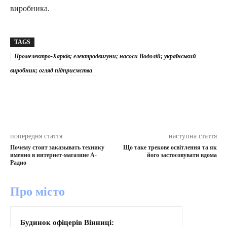
виробника.
TAGS
Промелектро-Харків; електродвигуни; насоси Водолій; український
виробник; огляд підприємства
попередня стаття
наступна стаття
Почему стоит заказывать технику
Що таке трекове освітлення та як
именно в интернет-магазине А-
його застосовувати вдома
Радио
Про місто
Будинок офіцерів Вінниці: