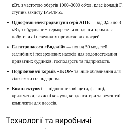
кВт, з частотою обертів 1000–3000 об/хв, клас ізоляції F,
ступінь захисту IP54/IP55.
Однофазні електродвигуни серії АІ1Е
— від 0,55 до 3
кВт, з вбудованим термореле та конденсатором для
побутових і невеликих промислових потреб.
Електронасоси «Водолій»
— понад 50 моделей
заглибних і поверхневих насосів для водопостачання
приватних будинків, господарств та підприємств.
Подрібнювачі кормів «ІКОР»
та інше обладнання для
сільського господарства.
Комплектуючі
— підшипникові щити, фланці,
крильчатки, захисні кожухи, конденсатори та ремонтні
комплекти для насосів.
Технології та виробничі