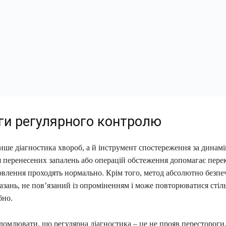
ги регулярного контролю
ише діагностика хвороб, а й інструмент спостереження за динам
я перенесених запалень або операцій обстеження допомагає пере
влення проходять нормально. Крім того, метод абсолютно безпеч
зань, не пов’язаний із опроміненням і може повторюватися стіль
бно.
омлювати, що регулярна діагностика – це не прояв перестороги,