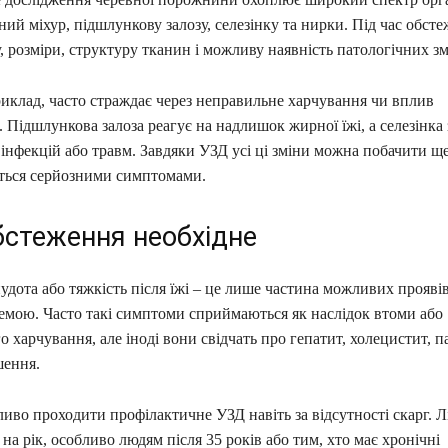
ний міхур, підшлункову залозу, селезінку та нирки. Під час обсте
 розміри, структуру тканин і можливу наявність патологічних зм
риклад, часто страждає через неправильне харчування чи вплив
 Підшлункова залоза реагує на надлишок жирної їжі, а селезінка
 інфекцій або травм. Завдяки УЗД усі ці зміни можна побачити ще
ться серйозними симптомами.
бстеження необхідне
 нудота або тяжкість після їжі – це лише частина можливих прояві
емою. Часто такі симптоми сприймаються як наслідок втоми або
 харчування, але іноді вони свідчать про гепатит, холецистит, 
шення.
во проходити профілактичне УЗД навіть за відсутності скарг. Лі
 на рік, особливо людям після 35 років або тим, хто має хронічні