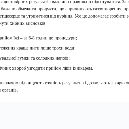
 достовірних результатів важливо правильно підготуватися. За к
 бажано обмежити продукти, що спричиняють газоутворення, пр
тщесерце та утриматися від куріння. Усе це допомагає зробити 
кнути хибних висновків.
рийом їжі – за 6-8 годин до процедури;
стеження краще пити лише трохи води;
вальної гумки та солодких напоїв;
нічних хвороб узгодити прийом ліків із лікарем.
ки значно підвищують точність результатів і дозволяють лікарю 
 органів.