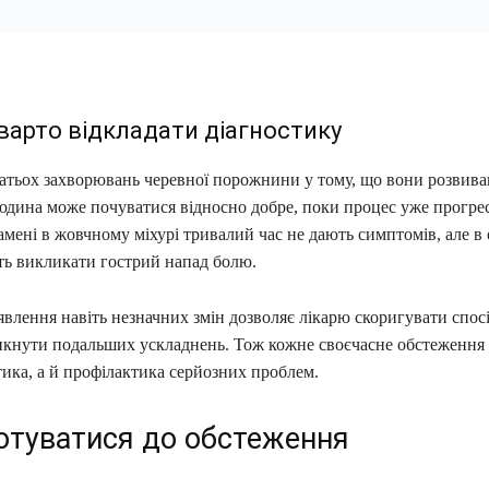
варто відкладати діагностику
атьох захворювань черевної порожнини у тому, що вони розвива
юдина може почуватися відносно добре, поки процес уже прогрес
мені в жовчному міхурі тривалий час не дають симптомів, але в
ь викликати гострий напад болю.
явлення навіть незначних змін дозволяє лікарю скоригувати спос
никнути подальших ускладнень. Тож кожне своєчасне обстеження 
ика, а й профілактика серйозних проблем.
готуватися до обстеження