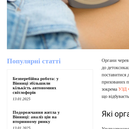
Популярні статті
Органи черев
до детоксикац
поставитися 
Безперебійна робота: у
прихованих пр
Вінниці збільшили
кількість автономних
зокрема
УЗД 
світлофорів
що відбуваєть
13.01.2025
Які ор
Подорожчання житла у
Вінниці: аналіз цін на
вторинному ринку
13.01.2025
Ультразвуков