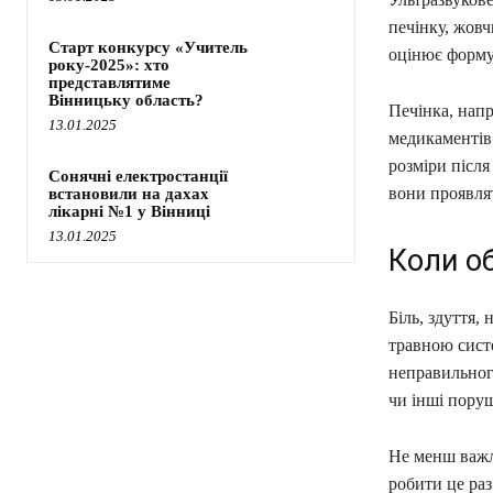
печінку, жовч
Старт конкурсу «Учитель
оцінює форму,
року-2025»: хто
представлятиме
Вінницьку область?
Печінка, нап
13.01.2025
медикаментів.
розміри після
Сонячні електростанції
вони проявля
встановили на дахах
лікарні №1 у Вінниці
13.01.2025
Коли о
Біль, здуття,
травною сист
неправильного
чи інші пору
Не менш важли
робити це раз