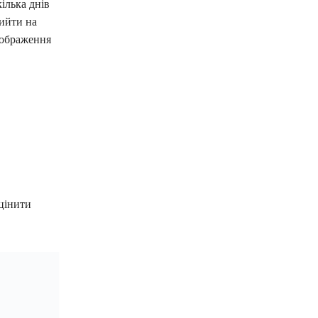
ілька днів
ийти на
зображення
оцінити