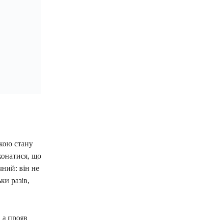
ікою стану
конатися, що
ний: він не
ки разів,
 а прояв