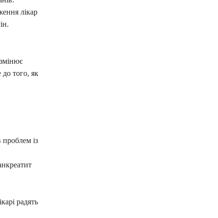
ження лікар
ін.
 змінює
 до того, як
в проблем із
панкреатит
карі радять