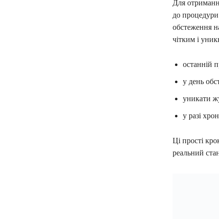
Для отримання
до процедури
обстеження на
чітким і уни
останній п
у день об
уникати жу
у разі хро
Ці прості кро
реальний стан