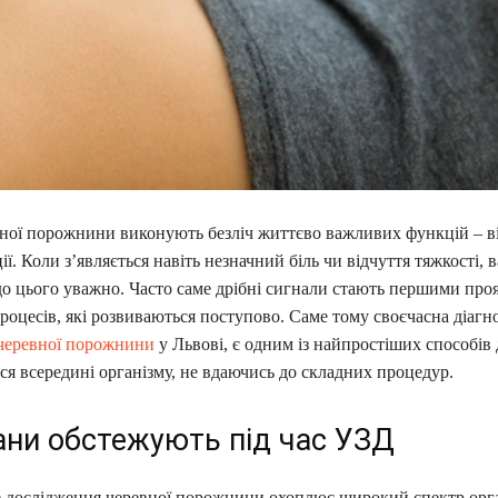
ної порожнини виконують безліч життєво важливих функцій – в
ії. Коли з’являється навіть незначний біль чи відчуття тяжкості, 
до цього уважно. Часто саме дрібні сигнали стають першими про
оцесів, які розвиваються поступово. Саме тому своєчасна діагн
черевної порожнини
у Львові, є одним із найпростіших способів 
ся всередині організму, не вдаючись до складних процедур.
гани обстежують під час УЗД
е дослідження черевної порожнини охоплює широкий спектр орга