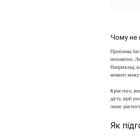
Чому не 
Проблема баг
непомітно. Л
Наприклад, ка
момент можут
Крім того, ви
дієту, щоб у
лише діагност
Як під