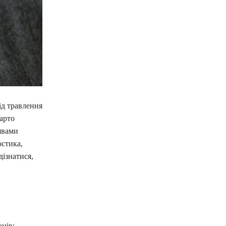
ід травлення
варто
явами
остика,
дізнатися,
нів: