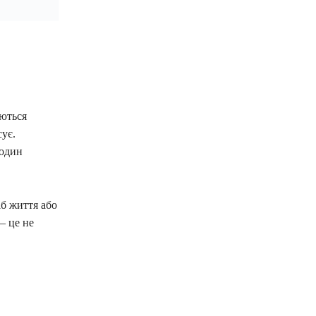
ються
ує.
 один
іб життя або
– це не