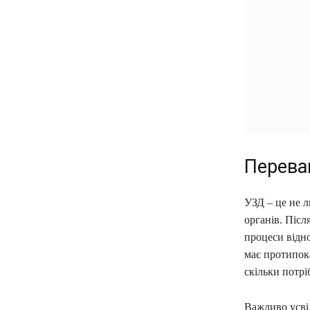
Перева
УЗД – це не л
органів. Післ
процеси відно
має протипока
скільки потрі
Важливо усвід