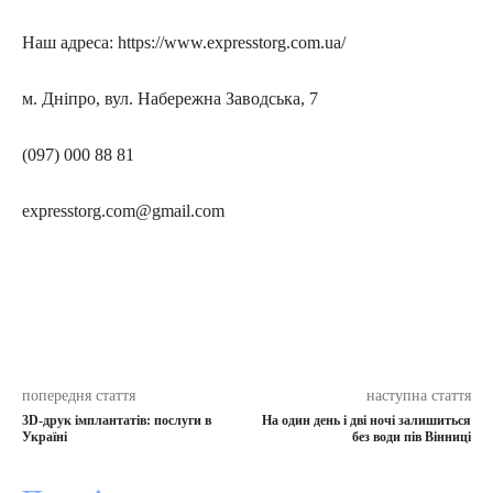
Наш адреса: https://www.expresstorg.com.ua/
м. Дніпро, вул. Набережна Заводська, 7
(097) 000 88 81
expresstorg.com@gmail.com
попередня стаття
наступна стаття
3D-друк імплантатів: послуги в
На один день і дві ночі залишиться
Україні
без води пів Вінниці