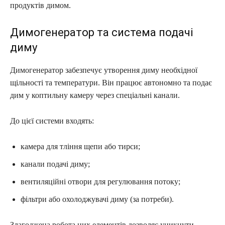
продуктів димом.
Димогенератор та система подачі
диму
Димогенератор забезпечує утворення диму необхідної
щільності та температури. Він працює автономно та подає
дим у коптильну камеру через спеціальні канали.
До цієї системи входять:
камера для тління щепи або тирси;
канали подачі диму;
вентиляційні отвори для регулювання потоку;
фільтри або охолоджувачі диму (за потреби).
Злагоджена робота цих елементів дозволяє уникнути