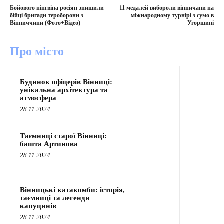
Бойового пінгвіна росіян знищили
11 медалей вибороли вінничани на
бійці бригади тероборони з
міжнародному турнірі з сумо в
Вінниччини (Фото+Відео)
Угорщині
Про місто
Будинок офіцерів Вінниці:
унікальна архітектура та
атмосфера
28.11.2024
Таємниці старої Вінниці:
башта Артинова
28.11.2024
Вінницькі катакомби: історія,
таємниці та легенди
капуцинів
28.11.2024