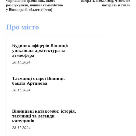
Черкащині: грабіжник, якого
выбрать в 2025 году, чтобы не
розшукували, вчинив самогубство
потерять в стиле
у Вінницькій області (Фото)
Про місто
Будинок офіцерів Вінниці:
унікальна архітектура та
атмосфера
28.11.2024
Таємниці старої Вінниці:
башта Артинова
28.11.2024
Вінницькі катакомби: історія,
таємниці та легенди
капуцинів
28.11.2024