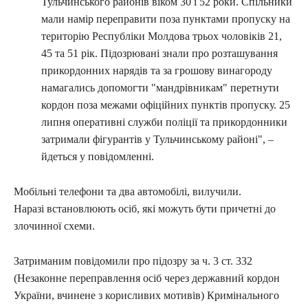
Тульчинського районів віком 30 і 52 роки. Спільники
мали намір переправити поза пунктами пропуску на
територію Республіки Молдова трьох чоловіків 21,
45 та 51 рік. Підозрювані знали про розташування
прикордонних нарядів та за грошову винагороду
намагались допомогти "мандрівникам" перетнути
кордон поза межами офіційних пунктів пропуску. 25
липня оперативні служби поліції та прикордонники
затримали фігурантів у Тульчинському районі", –
йдеться у повідомленні.
Мобільні телефони та два автомобілі, вилучили.
Наразі встановлюють осіб, які можуть бути причетні до
злочинної схеми.
Затриманим повідомили про підозру за ч. 3 ст. 332
(Незаконне переправлення осіб через державний кордон
України, вчинене з корисливих мотивів) Кримінального