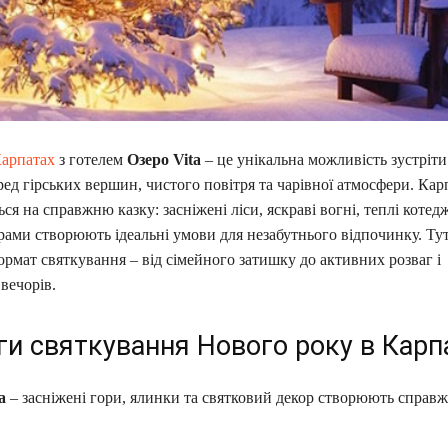
Карпатах
з готелем
Озеро Vita
– це унікальна можливість зустріти
ред гірських вершин, чистого повітря та чарівної атмосфери. Ка
я на справжню казку: засніжені ліси, яскраві вогні, теплі котедж
рами створюють ідеальні умови для незабутнього відпочинку. Ту
ормат святкування – від сімейного затишку до активних розваг і
вечорів.
ги святкування Нового року в Карп
а
– засніжені гори, ялинки та святковий декор створюють справ