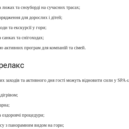
 лижах та сноуборді на сучасних трасах;
рядження для дорослих і дітей;
оди та екскурсії у гори;
 санках та снігоходах;
ю активних програм для компаній та сімей.
 релакс
их заходів та активного дня гості можуть відновити сили у SPA‑ц
ідігрівом;
арна;
 оздоровчі процедури;
су з панорамним видом на гори;