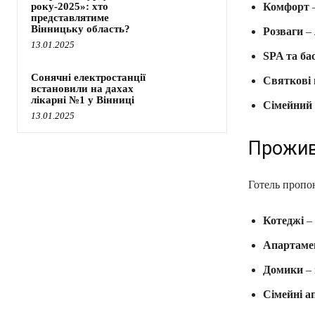
року-2025»: хто
Комфорт
–
представлятиме
Вінницьку область?
Розваги
– 
13.01.2025
SPA та ба
Сонячні електростанції
Святкові
встановили на дахах
лікарні №1 у Вінниці
Сімейний 
13.01.2025
Прожив
Готель пропон
Котеджі
– 
Апартаме
Домики
– 
Сімейні а