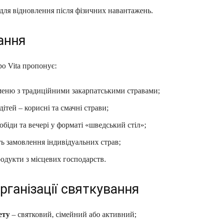
для відновлення після фізичних навантажень.
ання
о Vita пропонує:
меню з традиційними закарпатськими стравами;
ітей – корисні та смачні страви;
обіди та вечері у форматі «шведський стіл»;
ь замовлення індивідуальних страв;
одукти з місцевих господарств.
рганізації святкування
ету
– святковий, сімейний або активний;