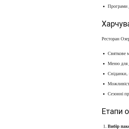
Програми 
Харчув
Ресторан Озер
Святкове 
Меню для д
Сніданки, 
Можливіст
Сезонні пр
Етапи о
Вибір пак