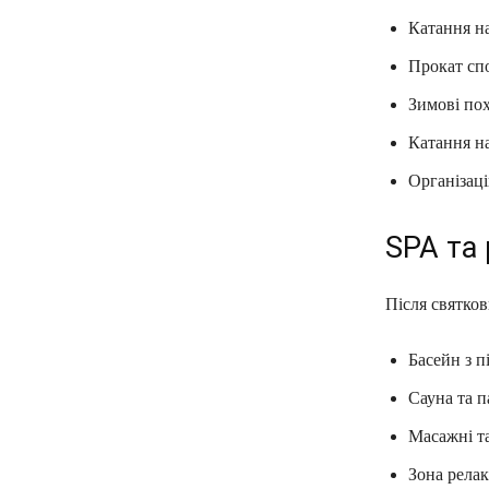
Катання на
Прокат спо
Зимові пох
Катання на
Організаці
SPA та
Після святков
Басейн з п
Сауна та п
Масажні та
Зона релак