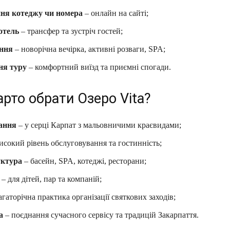
ня котеджу чи номера
– онлайн на сайті;
отель
– трансфер та зустріч гостей;
ння
– новорічна вечірка, активні розваги, SPA;
ня туру
– комфортний виїзд та приємні спогади.
рто обрати Озеро Vita?
ання
– у серці Карпат з мальовничими краєвидами;
исокий рівень обслуговування та гостинність;
уктура
– басейн, SPA, котеджі, ресторани;
– для дітей, пар та компаній;
агаторічна практика організації святкових заходів;
а
– поєднання сучасного сервісу та традицій Закарпаття.