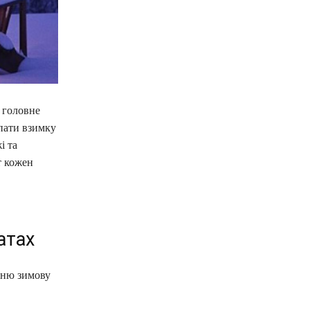
 головне
рпати взимку
і та
т кожен
атах
жню зимову