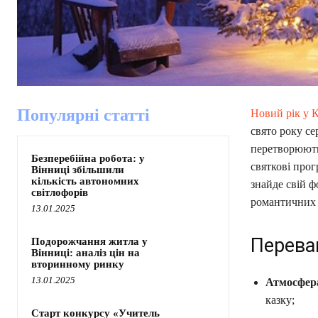
Популярні статті
Новий рік у 
свято року се
перетворюютьс
Безперебійна робота: у
святкові прог
Вінниці збільшили
кількість автономних
знайде свій ф
світлофорів
романтичних 
13.01.2025
Перева
Подорожчання житла у
Вінниці: аналіз цін на
вторинному ринку
13.01.2025
Атмосфер
казку;
Старт конкурсу «Учитель