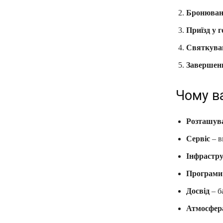
Бронюван
Приїзд у г
Святкува
Завершен
Чому ва
Розташув
Сервіс
– в
Інфрастр
Програми
Досвід
– б
Атмосфер