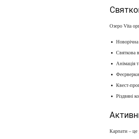
Святко
Озеро Vita ор
Новорічна
Святкова в
Анімація т
Феєрверки 
Квест‑прог
Різдвяні к
Активн
Карпати – це 