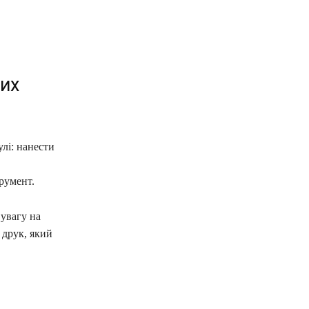
них
улі: нанести
трумент.
увагу на
 друк, який