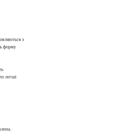
товляються з
ть форму
ть
ти легші
влена.