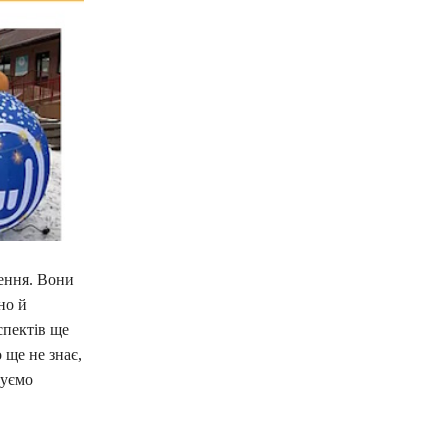
ення. Вони
но й
спектів ще
 ще не знає,
дуємо