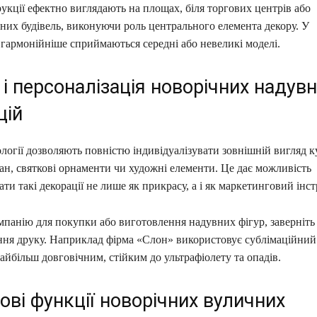
укції ефектно виглядають на площах, біля торгових центрів або
них будівель, виконуючи роль центрального елемента декору. У
гармонійніше сприймаються середні або невеликі моделі.
і персоналізація новорічних надув
цій
логії дозволяють повністю індивідуалізувати зовнішній вигляд к
ан, святкові орнаменти чи художні елементи. Це дає можливість
ти такі декорації не лише як прикрасу, а і як маркетинговий інс
панію для покупки або виготовлення надувних фігур, заверніть 
ння друку. Наприклад фірма «Слон» використовує сублімаційний
найбільш довговічним, стійким до ультрафіолету та опадів.
ві функції новорічних вуличних