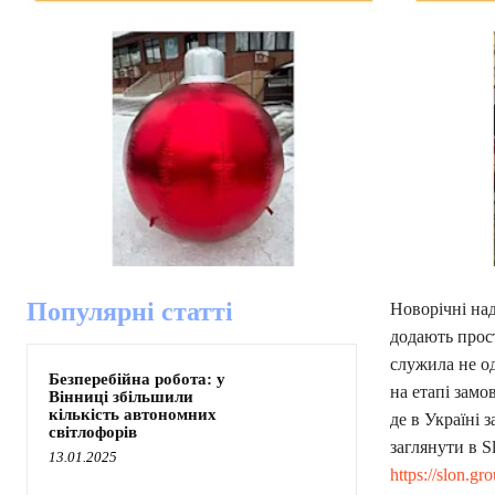
Популярні статті
Новорічні на
додають прост
служила не од
Безперебійна робота: у
на етапі замо
Вінниці збільшили
кількість автономних
де в Україні
світлофорів
заглянути в S
13.01.2025
https://slon.g