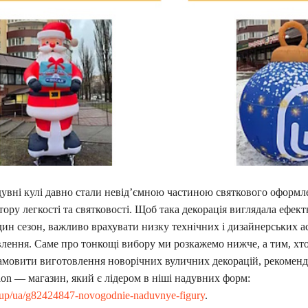
дувні кулі давно стали невід’ємною частиною святкового оформл
ору легкості та святковості. Щоб така декорація виглядала ефект
ин сезон, важливо врахувати низку технічних і дизайнерських а
влення. Саме про тонкощі вибору ми розкажемо нижче, а тим, хто
 замовити виготовлення новорічних вуличних декорацій, рекомен
lon — магазин, який є лідером в ніші надувних форм:
roup/ua/g82424847-novogodnie-naduvnye-figury
.