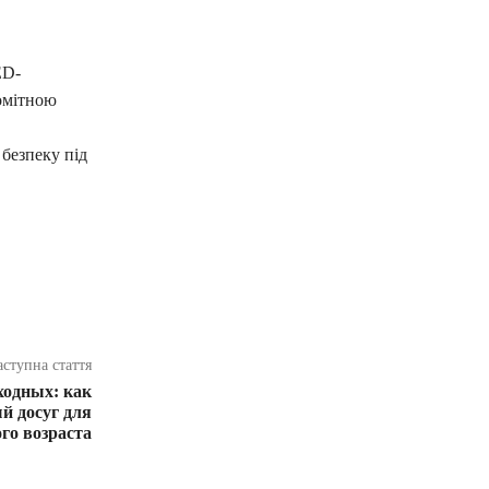
ED-
помітною
 безпеку під
аступна стаття
одных: как
й досуг для
ого возраста