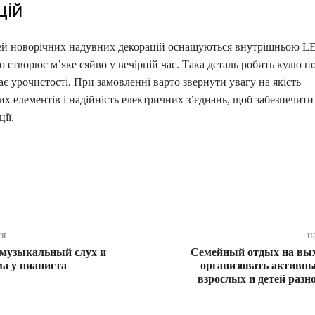
цій
ей новорічних надувних декорацій оснащуються внутрішньою L
о створює м’яке сяйво у вечірній час. Така деталь робить кулю 
ає урочистості. При замовленні варто звернути увагу на якість
х елементів і надійність електричних з’єднань, щоб забезпечити
ії.
ся
тя
н
 музыкальный слух и
Семейный отдых на вых
а у пианиста
организовать активны
взрослых и детей разн