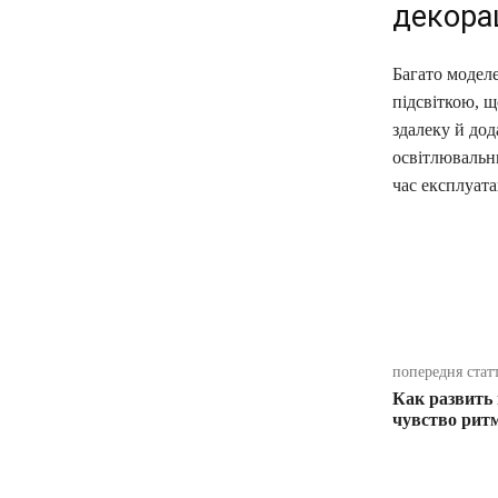
декора
Багато модел
підсвіткою, щ
здалеку й дод
освітлювальни
час експлуатац
поділіть
попередня стат
Как развить
чувство ритм