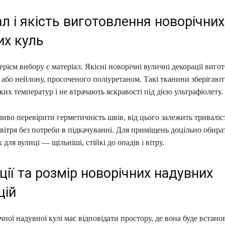
л і якість виготовлення новорічних
их куль
ієм вибору є матеріал. Якісні новорічні вуличні декорації виго
або нейлону, просоченого поліуретаном. Такі тканини зберігаю
ьких температур і не втрачають яскравості під дією ультрафіолету.
во перевірити герметичність швів, від цього залежить триваліс
ітря без потреби в підкачуванні. Для приміщень доцільно обира
к для вулиці — щільніші, стійкі до опадів і вітру.
ії та розмір новорічних надувних
цій
чної надувної кулі має відповідати простору, де вона буде встано