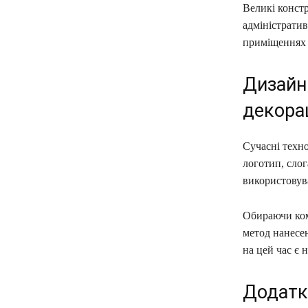
Великі констр
адміністратив
приміщеннях 
Дизайн 
декора
Сучасні техно
логотип, слог
використовува
Обираючи ком
метод нанесе
на цей час є 
Додатко