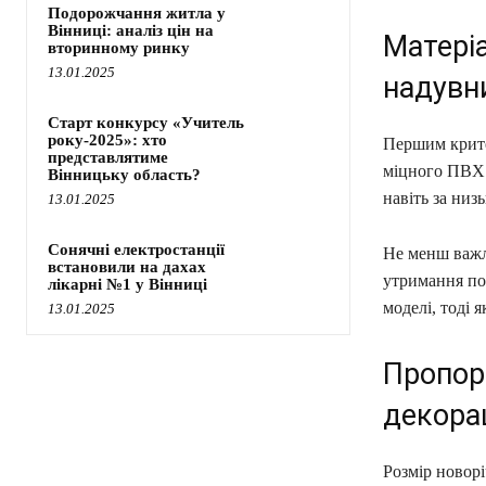
Подорожчання житла у
Вінниці: аналіз цін на
Матеріа
вторинному ринку
13.01.2025
надувн
Старт конкурсу «Учитель
року-2025»: хто
Першим критер
представлятиме
міцного ПВХ 
Вінницьку область?
навіть за низ
13.01.2025
Сонячні електростанції
Не менш важли
встановили на дахах
утримання пов
лікарні №1 у Вінниці
моделі, тоді я
13.01.2025
Пропорц
декора
Розмір новорі