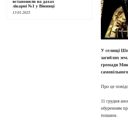
встановили на дахах
лікарні №1 у Вінниці
13.01.2025
У селищі Шп
загиблих зем
громади Мико
самовільного
Про це пові
11 грудня ан
обуренням про
пошани.