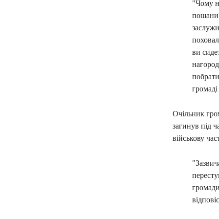
"Чому н
пошани?
заслужи
поховал
ви сиде
нагород
побрати
громаді 
Очільник гром
загинув під 
військову час
"Зазвич
пересту
громади
відповіс