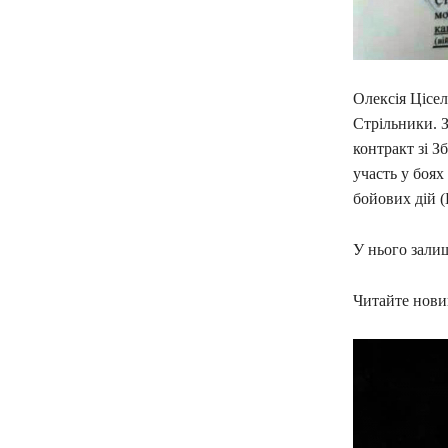
Олексія Цісел
Стрільники. З
контракт зі 
участь у боя
бойових дій (
У нього залиш
Читайте новин