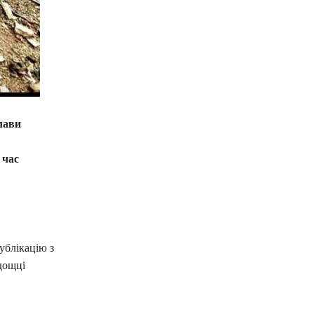
лави
 час
ублікацію з
дощці