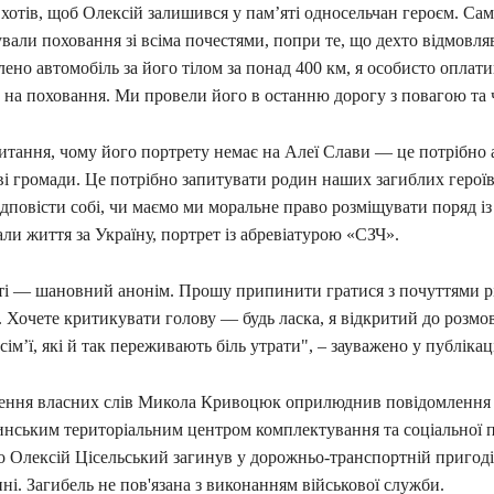
хотів, щоб Олексій залишився у пам’яті односельчан героєм. Са
ували поховання зі всіма почестями, попри те, що дехто відмовля
лено автомобіль за його тілом за понад 400 км, я особисто оплати
 на поховання. Ми провели його в останню дорогу з повагою та 
тання, чому його портрету немає на Алеї Слави — це потрібно 
ві громади. Це потрібно запитувати родин наших загиблих героїв
ідповісти собі, чи маємо ми моральне право розміщувати поряд і
дали життя за Україну, портрет із абревіатурою «СЗЧ».
ті — шановний анонім. Прошу припинити гратися з почуттями р
. Хочете критикувати голову — будь ласка, я відкритий до розмо
сім’ї, які й так переживають біль утрати", – зауважено у публікац
ення власних слів Микола Кривоцюк оприлюднив повідомлення 
инським територіальним центром комплектування та соціальної 
о Олексій Цісельський загинув у дорожньо-транспортній пригоді
і. Загибель не пов'язана з виконанням військової служби.