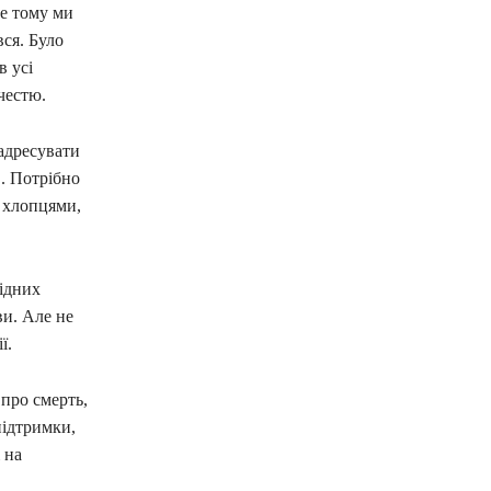
ме тому ми
вся. Було
в усі
честю.
адресувати
. Потрібно
з хлопцями,
ідних
ви. Але не
ії.
про смерть,
підтримки,
 на