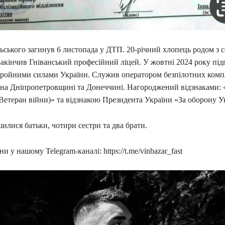
ьського загинув 6 листопада у ДТП. 20-річний хлопець родом з с
акінчив Гніванський професійний ліцей. У жовтні 2024 року під
Збройними силами України. Служив оператором безпілотних компл
х на Дніпропетровщині та Донеччині. Нагороджений відзнаками:
Ветеран війни)» та відзнакою Президента України «За оборону У
илися батьки, чотири сестри та два брати.
и у нашому Telegram-каналі: https://t.me/vinbazar_fast