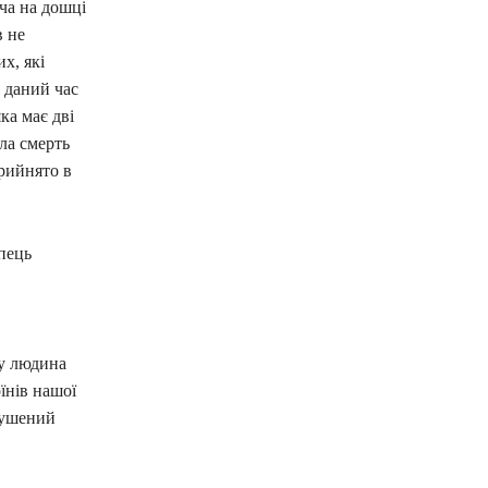
ча на дошці
в не
х, які
 даний час
ка має дві
ла смерть
рийнято в
пець
зу людина
їнів нашої
змушений