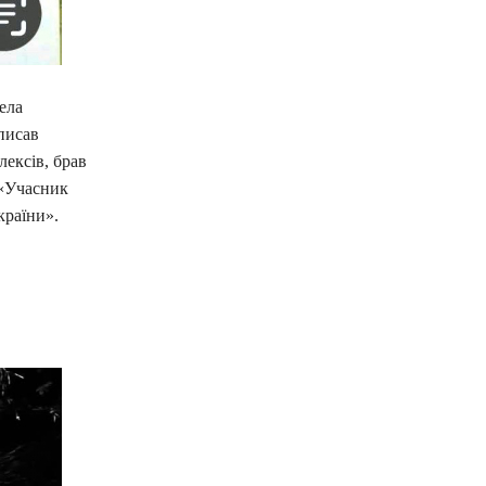
ела
писав
ексів, брав
 «Учасник
країни».