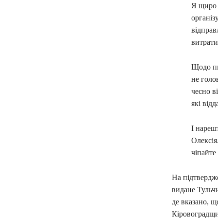
Я щиро 
організ
відправ
витрати
Щодо пи
не голо
чесно в
які від
І нареш
Олексія
чіпайте 
На підтвердж
видане Тульч
де вказано, щ
Кіровоградщин