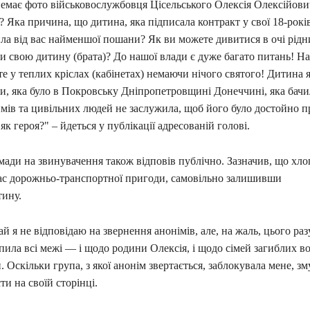
емає фото військовослужбовця Цісельського Олексія Олексійови
 Яка причина, що дитина, яка підписала контракт у свої 18-рокі
ла від вас найменшої пошани? Як ви можете дивитися в очі рідни
и свою дитину (брата)? До нашої влади є дуже багато питань! На
те у теплих кріслах (кабінетах) немаючи нічого святого! Дитина я
и, яка було в Покровську Дніпропетровщині Донеччині, яка бачи
мів та цивільних людей не заслужила, щоб його було достойно п
як героя?" – йдеться у публікації адресованій голові.
ади на звинувачення також відповів публічно. Зазначив, що хло
час дорожньо-транспортної пригоди, самовільно залишивши
тину.
ай я не відповідаю на звернення анонімів, але, на жаль, цього ра
пила всі межі — і щодо родини Олексія, і щодо сімей загиблих во
. Оскільки група, з якої анонім звертається, заблокувала мене, 
ти на своїй сторінці.