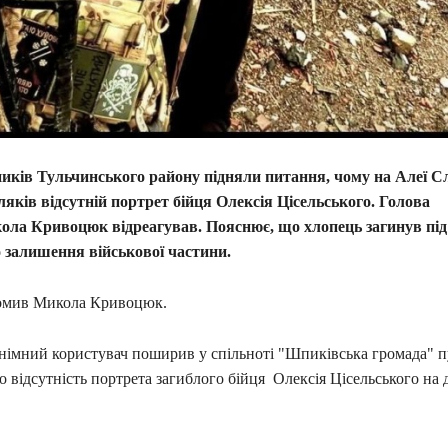
иків Тульчинського району підняли питання, чому на Алеї С
ляків відсутній портрет бійця Олексія Цісельського. Голова
ла Кривоцюк відреагував. Пояснює, що хлопець загинув під
 залишення військової частини.
домив Микола Кривоцюк.
онімний користувач поширив у спільноті "Шпиківська громада" п
 відсутність портрета загиблого бійця Олексія Цісельського на 