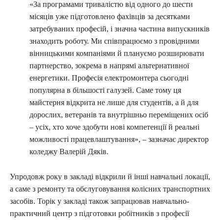
«За програмами тривалістю від одного до шести
місяців уже підготовлено фахівців за десятками
затребуваних професій, і значна частина випускників
знаходить роботу. Ми співпрацюємо з провідними
вінницькими компаніями й плануємо розширювати
партнерство, зокрема в напрямі альтернативної
енергетики. Професія електромонтера сьогодні
популярна в більшості галузей. Саме тому ця
майстерня відкрита не лише для студентів, а й для
дорослих, ветеранів та внутрішньо переміщених осіб
– усіх, хто хоче здобути нові компетенції й реальні
можливості працевлаштування», – зазначає директор
коледжу Валерій Дяків.
Упродовж року в закладі відкрили й інші навчальні локації,
а саме з ремонту та обслуговування колісних транспортних
засобів. Торік у закладі також запрацював навчально-
практичний центр з підготовки робітників з професії