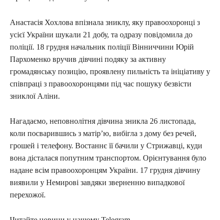
Анастасія Хохлова впізнала зниклу, яку правоохоронці з
усієї України шукали 21 добу, та одразу повідомила до
поліції. 18 грудня начальник поліції Вінниччини Юрій
Пархоменко вручив дівчині подяку за активну
громадянську позицію, проявлену пильність та ініціативу у
співпраці з правоохоронцями під час пошуку безвісти
зниклої Аліни.
Нагадаємо, неповнолітня дівчина зникла 26 листопада,
коли посварившись з матір’ю, вибігла з дому без речей,
грошей і телефону. Востаннє її бачили у Стрижавці, куди
вона дісталася попутним транспортом. Орієнтування було
надане всім правоохоронцям України. 17 грудня дівчину
виявили у Немирові завдяки зверненню випадкової
перехожої.
Читайте новини у нашому Telegram-