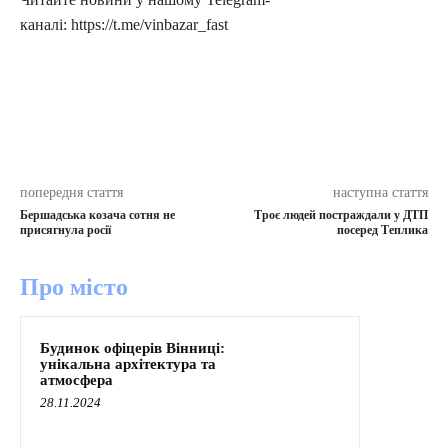
каналі: https://t.me/vinbazar_fast
попередня стаття
наступна стаття
Бершадська козача сотня не
Троє людей постраждали у ДТП
присягнула росії
посеред Теплика
Про місто
Будинок офіцерів Вінниці:
унікальна архітектура та
атмосфера
28.11.2024