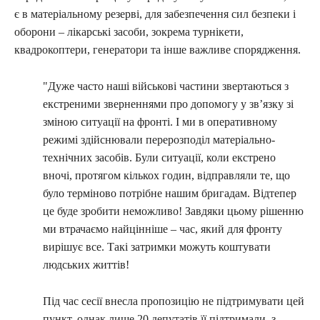
є в матеріальному резерві, для забезпечення сил безпеки і
оборони – лікарські засоби, зокрема турнікети,
квадрокоптери, генератори та інше важливе спорядження.
"Дуже часто наші військові частини звертаються з
екстреними зверненнями про допомогу у зв’язку зі
зміною ситуації на фронті. І ми в оперативному
режимі здійснювали перерозподіл матеріально-
технічних засобів. Були ситуації, коли екстрено
вночі, протягом кількох годин, відправляли те, що
було терміново потрібне нашим бригадам. Відтепер
це буде зробити неможливо! Завдяки цьому рішенню
ми втрачаємо найцінніше – час, який для фронту
вирішує все. Такі затримки можуть коштувати
людських життів!
Під час сесії внесла пропозицію не підтримувати цей
пункт, однак лише 20 депутатів її підтримали, з