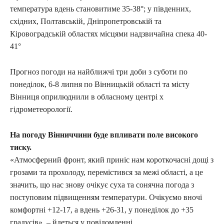
температура вдень становитиме 35-38°; у південних,
східних, Полтавській, Дніпропетровській та
Кіровоградській областях місцями надзвичайна спека 40-
41°
Прогноз погоди на найближчі три доби з суботи по
понеділок, 6-8 липня по Вінницькій області та місту
Вінниця оприлюднили в обласному центрі х
гідрометеорології.
На погоду Вінниччини буде впливати поле високого
тиску.
«Атмосферний фронт, який приніс нам короткочасні дощі з
грозами та прохолоду, перемістився за межі області, а це
значить, що нас знову очікує суха та сонячна погода з
поступовим підвищенням температури. Очікуємо вночі
комфортні +12-17, а вдень +26-31, у понеділок до +35
градусів», – йдеться у повідомленні.